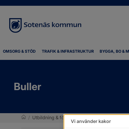
OMSORG & STÖD
TRAFIK & INFRASTRUKTUR
BYGGA, BO & M
Buller
/
Utbildning & förskola
/
Miljö i skolan
/
Bulle
Vi använder kakor
Sotenäs kommun