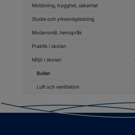
Mobbning, trygghet, säkerhet
Un
f
El
Studie och yrkesvägledning
Un
Hä
f
Mo
Modersmål, hemspråk
tr
sä
Praktik i skolan
Miljö i skolan
Un
f
Pr
Buller
Un
f
sk
Mi
Luft och ventilation
sk