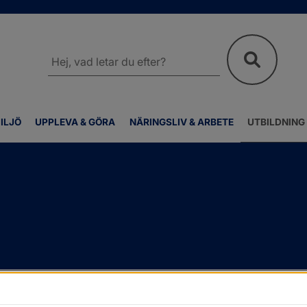
Sök
på
webbplatsen
ILJÖ
UPPLEVA & GÖRA
NÄRINGSLIV & ARBETE
UTBILDNING
r