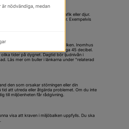
kor är nödvändiga, medan
ktar, restauranger, skjutbanor, trafik eller djur. 
å vilken typ av ljud de utsätts för. Exempelvis 
vilken tid på dygnet det är.
gar
nnebär en olägenhet enligt miljöbalken. Inomhus 
maximala ljudnivån bör inte överstiga 45 decibel. 
lika tider på dygnet. Dagtid bör ljudnivån i 
d. Läs mer om buller i länkarna under "relaterad 
hand den som orsakar störningen eller din 
tid att utreda eller åtgärda problemet. Om du inte 
g till miljöenheten får rådgivning.
na visa att kraven i miljöbalken uppfylls. Du ska 
.