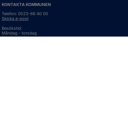
KONTAKTA KOMMUNEN
Telefon: 0523-66 40 00
Skicka e-post
Besökstid:
Måndag - torsdag
08:00 - 16:30
Fredag
08:00 - 15:00
Öppnas i nytt fönster.
För avvikande öppettider, 
klicka här
Press och informationsmaterial
DU KAN ÄVEN HITTA OSS HÄR
OM WEBBPLATSEN
Information om webbplatsen
Om kakor (cookies)