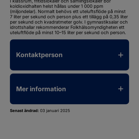
I klassrum, fritidslokaler och samlingslokaler bör 
koldioxidhalten helst hållas under 1 000 ppm 
(miljondelar). Normalt behövs ett uteluftsflöde på minst 
7 liter per sekund och person plus ett tillägg på 0,35 liter 
per sekund och kvadratmeter golv. I gymnastiksalar och 
idrottshallar rekommenderar Folkhälsomyndigheten ett 
uteluftflöde på minst 10–15 liter per sekund och person. 
Kontaktperson
Mer information
Senast ändrad:
03 januari 2025