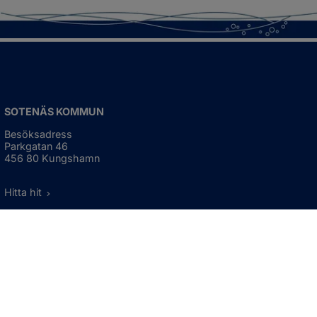
SOTENÄS KOMMUN
Besöksadress
Parkgatan 46
456 80 Kungshamn
Hitta hit
Organisationsnummer:
212000-1322
KONTAKTA KOMMUNEN
Telefon: 0523-66 40 00
Skicka e-post