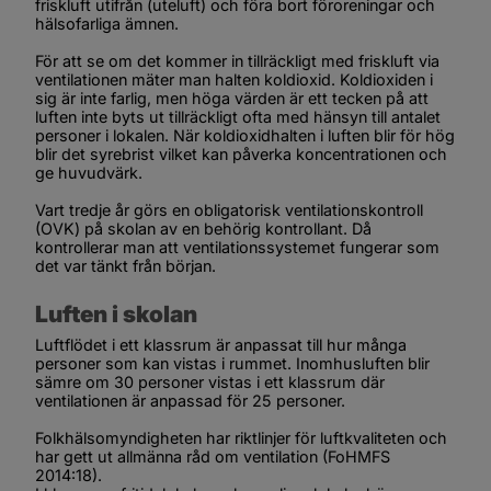
friskluft utifrån (uteluft) och föra bort föroreningar och 
hälsofarliga ämnen.
För att se om det kommer in tillräckligt med friskluft via 
ventilationen mäter man halten koldioxid. Koldioxiden i 
sig är inte farlig, men höga värden är ett tecken på att 
luften inte byts ut tillräckligt ofta med hänsyn till antalet 
personer i lokalen. När koldioxidhalten i luften blir för hög 
blir det syrebrist vilket kan påverka koncentrationen och 
ge huvudvärk.
Vart tredje år görs en obligatorisk ventilationskontroll 
(OVK) på skolan av en behörig kontrollant. Då 
kontrollerar man att ventilationssystemet fungerar som 
det var tänkt från början.
Luften i skolan
Luftflödet i ett klassrum är anpassat till hur många 
personer som kan vistas i rummet. Inomhusluften blir 
sämre om 30 personer vistas i ett klassrum där 
ventilationen är anpassad för 25 personer.
Folkhälsomyndigheten har riktlinjer för luftkvaliteten och 
har gett ut allmänna råd om ventilation (FoHMFS 
2014:18).