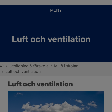
MENY
Luft och ventilation
/
Utbildning & förskola
/
Miljö i skolan
/
Luft och ventilation
Sotenäs kommun
Luft och ventilation