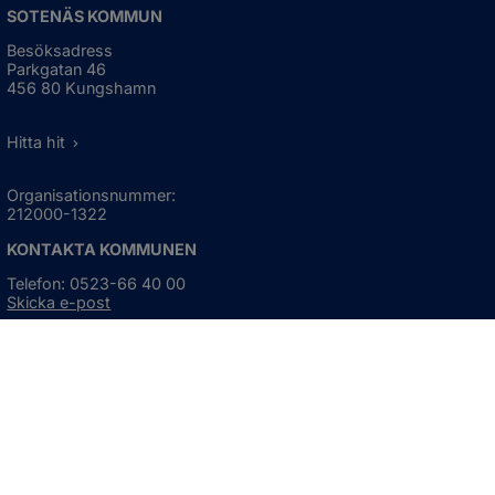
SOTENÄS KOMMUN
Besöksadress
Parkgatan 46
456 80 Kungshamn
Hitta hit
Organisationsnummer:
212000-1322
KONTAKTA KOMMUNEN
Telefon: 0523-66 40 00
Skicka e-post
Besökstid:
Måndag - torsdag
08:00 - 16:30
Fredag
08:00 - 15:00
Öppnas i nytt fönster.
För avvikande öppettider, 
klicka här
Press och informationsmaterial