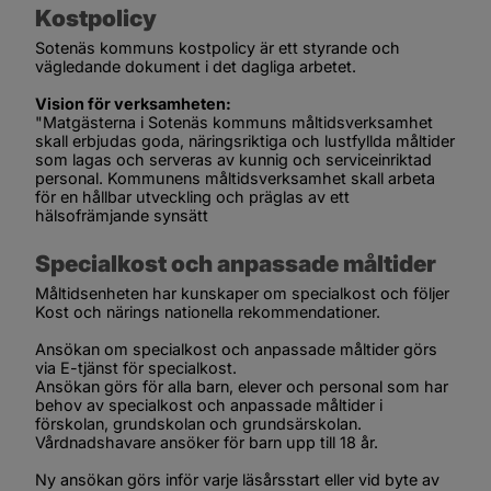
Kostpolicy
Sotenäs kommuns kostpolicy är ett styrande och 
vägledande dokument i det dagliga arbetet.
Vision för verksamheten:
"Matgästerna i Sotenäs kommuns måltidsverksamhet 
skall erbjudas goda, näringsriktiga och lustfyllda måltider 
som lagas och serveras av kunnig och serviceinriktad 
personal. Kommunens måltidsverksamhet skall arbeta 
för en hållbar utveckling och präglas av ett 
hälsofrämjande synsätt
Specialkost och anpassade måltider
Måltidsenheten har kunskaper om specialkost och följer 
Kost och närings nationella rekommendationer.
Ansökan om specialkost och anpassade måltider görs 
via E-tjänst för specialkost.
Ansökan görs för alla barn, elever och personal som har 
behov av specialkost och anpassade måltider i 
förskolan, grundskolan och grundsärskolan. 
Vårdnadshavare ansöker för barn upp till 18 år.
Ny ansökan görs inför varje läsårsstart eller vid byte av 