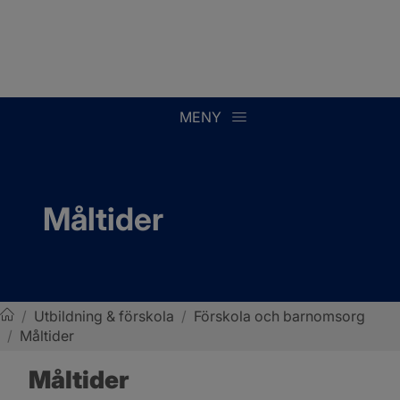
MENY
Måltider
/
Utbildning & förskola
/
Förskola och barnomsorg
/
Måltider
Sotenäs kommun
Måltider