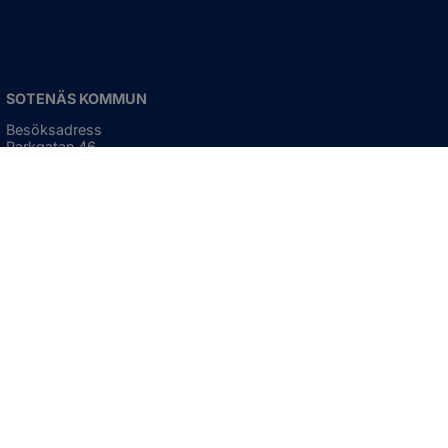
SOTENÄS KOMMUN
Besöksadress
Parkgatan 46
456 80 Kungshamn
Hitta hit
Organisationsnummer:
212000-1322
KONTAKTA KOMMUNEN
Telefon: 0523-66 40 00
Skicka e-post
Besökstid:
Måndag - torsdag
08:00 - 16:30
Fredag