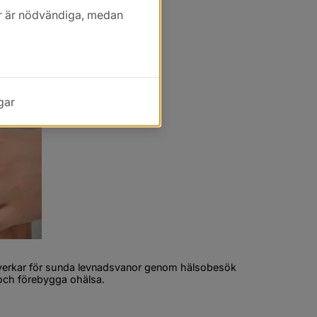
kor är nödvändiga, medan
gar
 verkar för sunda levnadsvanor genom hälsobesök 
 och förebygga ohälsa.