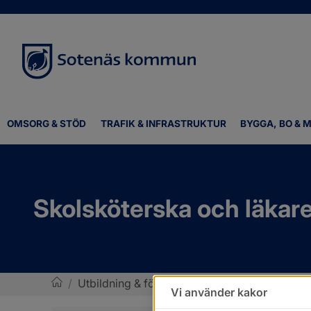
OMSORG & STÖD
TRAFIK & INFRASTRUKTUR
BYGGA, BO & M
Skolsköterska och läkar
/
Utbildning & förskola
/
Elevhälsa, Hälsovård
Vi använder kakor
Sotenäs kommun