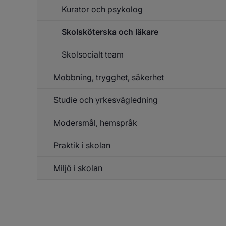
Kurator och psykolog
Un
f
El
Skolsköterska och läkare
Hä
Skolsocialt team
Mobbning, trygghet, säkerhet
Studie och yrkesvägledning
Un
f
Mo
Modersmål, hemspråk
tr
sä
Praktik i skolan
Miljö i skolan
Un
f
Pr
Un
f
sk
Mi
sk