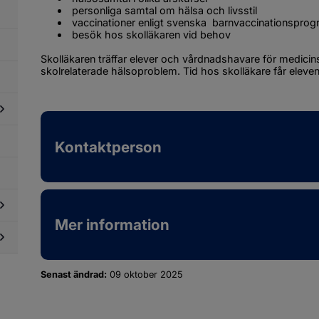
 personliga samtal om hälsa och livsstil
dersidor
 vaccinationer enligt svenska  barnvaccinationspro
ör
 besök hos skolläkaren vid behov
evhälsa,
lsovård
Skolläkaren träffar elever och vårdnadshavare för medicin
skolrelaterade hälsoproblem. Tid hos skolläkare får eleven
dersidor
Kontaktperson
ör
bbning,
ygghet,
kerhet
Mer information
dersidor
ör
aktik
dersidor
i
Senast ändrad:
09 oktober 2025
ör
olan
ljö
i
olan