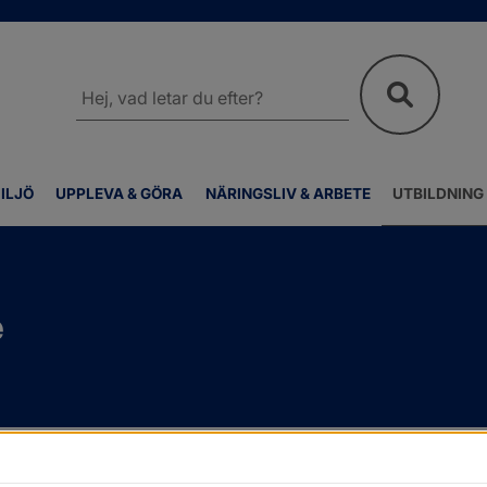
Sök
på
webbplatsen
ILJÖ
UPPLEVA & GÖRA
NÄRINGSLIV & ARBETE
UTBILDNING
e
/
Skolsköterska och läkare