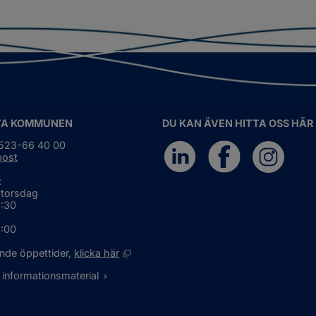
TA KOMMUNEN
DU KAN ÄVEN HITTA OSS HÄR
0523-66 40 00
post
:
 torsdag
6:30
5:00
Öppnas i nytt fönster.
nde öppettider, 
klicka här
 informationsmaterial