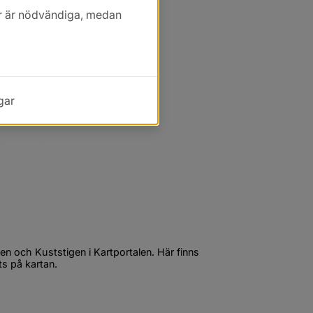
kor är nödvändiga, medan
gar
n och Kuststigen i Kartportalen. Här finns 
ts på kartan.