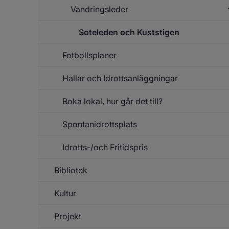
Vandringsleder
Soteleden och Kuststigen
Un
f
Va
Fotbollsplaner
Hallar och Idrottsanläggningar
Boka lokal, hur går det till?
Spontanidrottsplats
Un
f
B
Idrotts-/och Fritidspris
lo
h
g
Bibliotek
Un
d
f
t
Id
Kultur
Fr
Projekt
Un
f