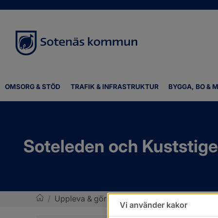
OMSORG & STÖD
TRAFIK & INFRASTRUKTUR
BYGGA, BO & M
Soteleden och Kuststig
/
Uppleva & göra
/
Idrott, motion och friluftsli
Vi använder kakor
Sotenäs kommun