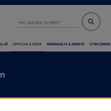
Sök
på
webbplatsen
ILJÖ
UPPLEVA & GÖRA
NÄRINGSLIV & ARBETE
UTBILDNING
en
v
/
Friluftsliv och motion
/
Vandringsleder
/
Soteleden och 