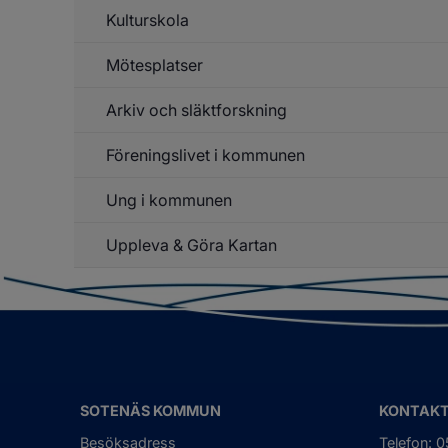
Ku
Kulturskola
Un
f
Pr
Mötesplatser
Un
f
Ku
Arkiv och släktforskning
Un
f
Mö
Föreningslivet i kommunen
Ung i kommunen
Un
f
Fö
Uppleva & Göra Kartan
Un
f
k
Un
k
SOTENÄS KOMMUN
KONTAK
Besöksadress
Telefon: 