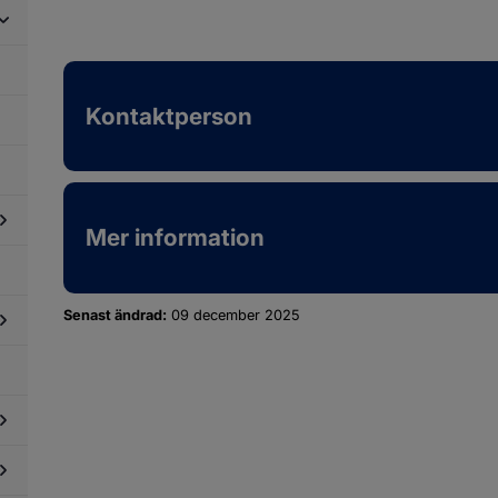
dersidor
ör
ndringsleder
Kontaktperson
Mer information
dersidor
ör
oka
Senast ändrad:
09 december 2025
kal,
ur
år
dersidor
et
ör
ill?
rotts-/och
itidspris
dersidor
ör