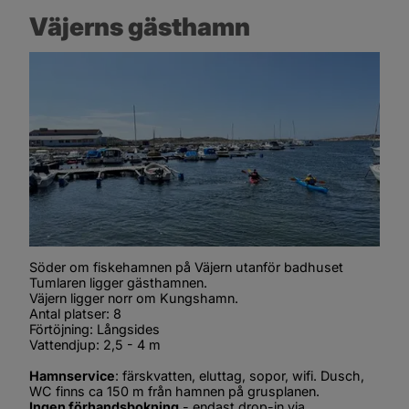
Väjerns gästhamn
Söder om fiskehamnen på Väjern utanför badhuset 
Tumlaren ligger gästhamnen.
Väjern ligger norr om Kungshamn.
Antal platser: 8
Förtöjning: Långsides 
Vattendjup: 2,5 - 4 m
Hamnservice
: färskvatten, eluttag, sopor, wifi. Dusch, 
WC finns ca 150 m från hamnen på grusplanen.
Ingen förhandsbokning
 - endast drop-in via 