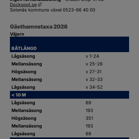
Länk till annan webbplats, öppnas i nytt fönster
Dockspot.se
Sotenäs kommuns växel 0523-66 40 00
Gästhamnstaxa 2026
Väjern
BÅTLÄNGD
Lågsäsong
v 1-24
Mellansäsong
v 25-26
Högsäsong
v 27-31
Mellansäsong
v 32-33
Lågsäsong
v 34-52
< 10 M
Lågsäsong
69
Mellansäsong
193
Högsäsong
351
Mellansäsong
193
Lågsäsong
69