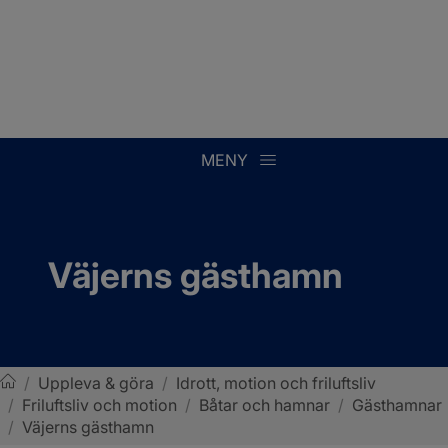
MENY
Väjerns gästhamn
/
Uppleva & göra
/
Idrott, motion och friluftsliv
/
Friluftsliv och motion
/
Båtar och hamnar
/
Gästhamnar
Sotenäs kommun
/
Väjerns gästhamn