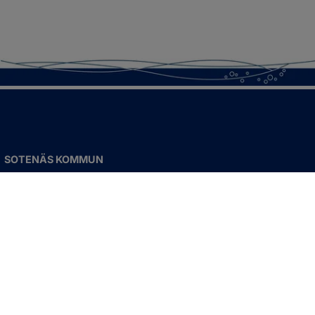
SOTENÄS KOMMUN
Besöksadress
Parkgatan 46
456 80 Kungshamn
Hitta hit
Organisationsnummer:
212000-1322
KONTAKTA KOMMUNEN