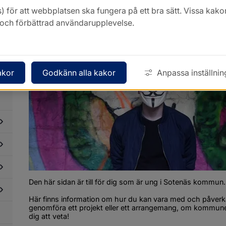
Ung i kommunen
) för att webbplatsen ska fungera på ett bra sätt. Vissa ka
k och förbättrad användarupplevelse.
akor
Godkänn alla kakor
Anpassa inställnin
dersidor
ör
enemangsarrangörer
dersidor
ör
rott,
tion
ch
luftsliv
dersidor
ör
ltur
dersidor
ör
Den här sidan är till för dig som är ung i Sotenäs kommun.
ojekt
dersidor
ör
Här finns information om hur du kan vara med och påverk
lturskola
genomföra ett projekt eller ett arrangemang, om kommune
dersidor
dig att veta!
ör