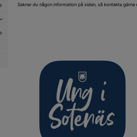
tesplatser
Saknar du någon information på sidan, så kontakta gärna
dersidor
ör
reningslivet
dersidor
i
ör
ommunen
g i
dersidor
ommunen
ör
ngdomars
flytande