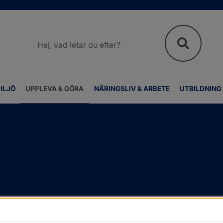
Sök
på
webbplatsen
ILJÖ
UPPLEVA & GÖRA
NÄRINGSLIV & ARBETE
UTBILDNING