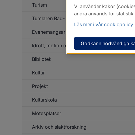
Turism
Vi använder kakor (cookies
andra används för statisti
Tumlaren Bad- och Friskvårdsanläggning
Läs mer i vår cookiepolicy
Evenemangsarrangörer
Godkänn nödvändiga k
Idrott, motion och friluftsliv
Un
f
Ev
Bibliotek
Un
f
Id
Kultur
mo
o
fri
Projekt
Un
f
Ku
Kulturskola
Un
f
Pr
Mötesplatser
Un
f
Ku
Arkiv och släktforskning
Un
f