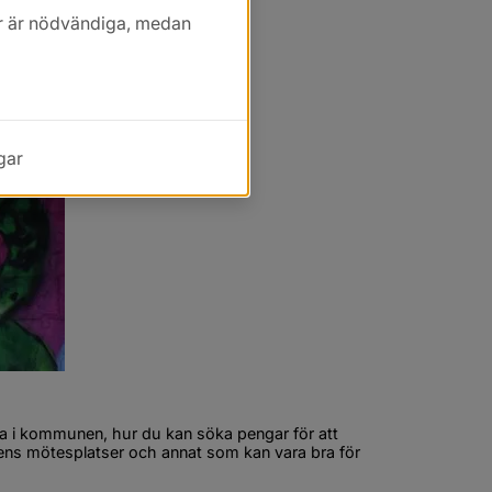
kor är nödvändiga, medan
gar
a i kommunen, hur du kan söka pengar för att 
ns mötesplatser och annat som kan vara bra för 