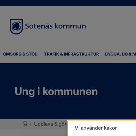
OMSORG & STÖD
TRAFIK & INFRASTRUKTUR
BYGGA, BO & M
Ung i kommunen
/
Uppleva & göra
/
Ung i kommunen
Vi använder kakor
Sotenäs kommun