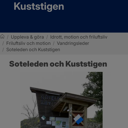
Kuststigen
/
Uppleva & göra
/
Idrott, motion och friluftsliv
/
Friluftsliv och motion
/
Vandringsleder
Sotenäs kommun
/
Soteleden och Kuststigen
Soteleden och Kuststigen