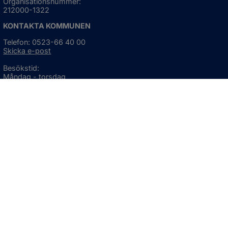
Organisationsnummer:
212000-1322
KONTAKTA KOMMUNEN
Telefon: 0523-66 40 00
Skicka e-post
Besökstid:
Måndag - torsdag
08:00 - 16:30
Fredag
08:00 - 15:00
Öppnas i nytt fönster.
För avvikande öppettider, 
klicka här
Press och informationsmaterial
DU KAN ÄVEN HITTA OSS HÄR
OM WEBBPLATSEN
Information om webbplatsen