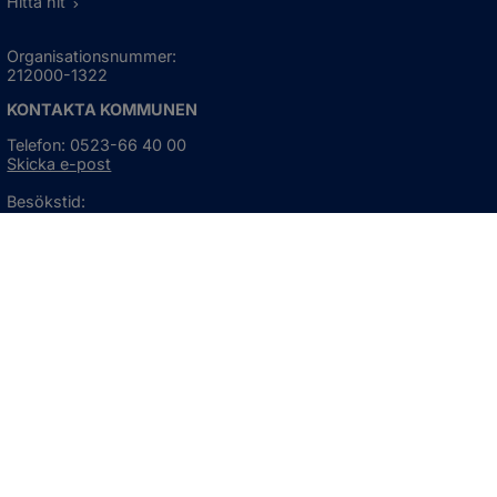
Hitta hit
Organisationsnummer:
212000-1322
KONTAKTA KOMMUNEN
Telefon: 0523-66 40 00
Skicka e-post
Besökstid:
Måndag - torsdag
08:00 - 16:30
Fredag
08:00 - 15:00
Öppnas i nytt fönster.
För avvikande öppettider, 
klicka här
Press och informationsmaterial
DU KAN ÄVEN HITTA OSS HÄR
OM WEBBPLATSEN