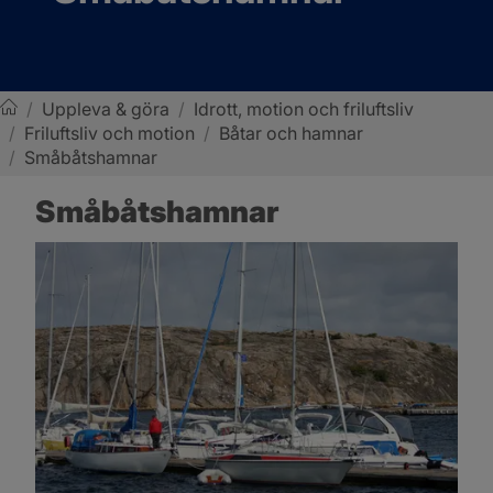
/
Uppleva & göra
/
Idrott, motion och friluftsliv
/
Friluftsliv och motion
/
Båtar och hamnar
Sotenäs kommun
/
Småbåtshamnar
Småbåtshamnar