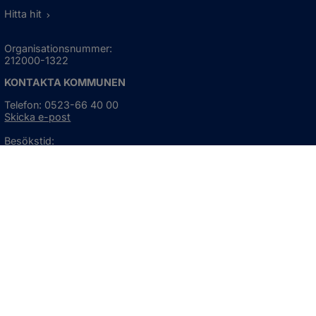
Hitta hit
Organisationsnummer:
212000-1322
KONTAKTA KOMMUNEN
Telefon: 0523-66 40 00
Skicka e-post
Besökstid:
Måndag - torsdag
08:00 - 16:30
Fredag
08:00 - 15:00
Öppnas i nytt fönster.
För avvikande öppettider, 
klicka här
Press och informationsmaterial
DU KAN ÄVEN HITTA OSS HÄR