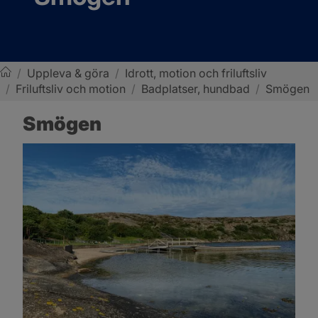
/
Uppleva & göra
/
Idrott, motion och friluftsliv
/
Friluftsliv och motion
/
Badplatser, hundbad
/
Smögen
Sotenäs kommun
Smögen