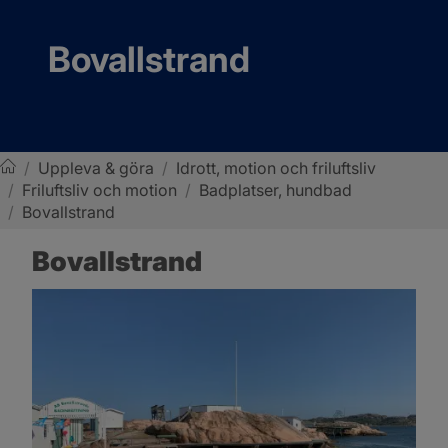
Bovallstrand
/
Uppleva & göra
/
Idrott, motion och friluftsliv
/
Friluftsliv och motion
/
Badplatser, hundbad
Sotenäs kommun
/
Bovallstrand
Bovallstrand