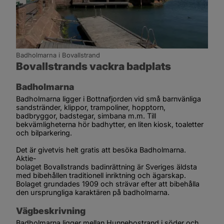
Badholmarna i Bovallstrand
Bovallstrands vackra badplats
Badholmarna
Badholmarna ligger i Bottnafjorden vid små barnvänliga 
sandstränder, klippor, trampoliner, hopptorn, 
badbryggor, badstegar, simbana m.m. Till 
bekvämligheterna hör badhytter, en liten kiosk, toaletter 
och bilparkering. 
Det är givetvis helt gratis att besöka Badholmarna. 
Aktie-
bolaget Bovallstrands badinrättning är Sveriges äldsta 
med bibehållen traditionell inriktning och ägarskap. 
Bolaget grundades 1909 och strävar efter att bibehålla 
den ursprungliga karaktären på badholmarna.
Vägbeskrivning
Badholmarna ligger mellan Hunnebostrand i söder och 