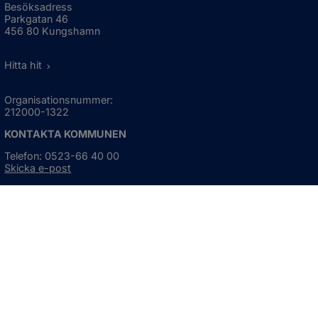
Besöksadress
Parkgatan 46
456 80 Kungshamn
Hitta hit
Organisationsnummer:
212000-1322
KONTAKTA KOMMUNEN
Telefon: 0523-66 40 00
Skicka e-post
Besökstid:
Måndag - torsdag
08:00 - 16:30
Fredag
08:00 - 15:00
Öppnas i nytt fönster.
För avvikande öppettider, 
klicka här
Press och informationsmaterial
DU KAN ÄVEN HITTA OSS HÄR