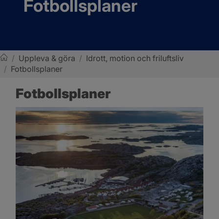
Fotbollsplaner
/
Uppleva & göra
/
Idrott, motion och friluftsliv
/
Fotbollsplaner
Sotenäs kommun
Fotbollsplaner