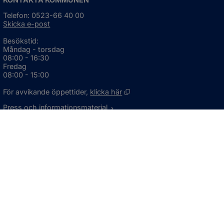
Telefon: 0523-66 40 00
Skicka e-post
Besökstid:
Måndag - torsdag
08:00 - 16:30
Fredag
08:00 - 15:00
Öppnas i nytt fönster.
För avvikande öppettider, 
klicka här
Press och informationsmaterial
DU KAN ÄVEN HITTA OSS HÄR
OM WEBBPLATSEN
Information om webbplatsen
Om kakor (cookies)
Tillgänglighetsredogörelse