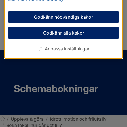
Godkänn nödvändiga kakor
Godkänn alla kakor
Anpassa inställningar
MENY
Schemabokningar
/
Uppleva & göra
/
Idrott, motion och friluftsliv
/
Boka lokal, hur går det till?
Sotenäs kommun