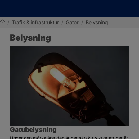
/
Trafik & infrastruktur
/
Gator
/
Belysning
Sotenäs kommun
Belysning
Gatubelysning
Under den mörka årstiden är det särskilt viktigt att det är 