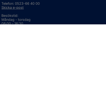
Telefon: 0523-66 40 00
Skicka e-post
Besökstid:
Måndag - torsdag
08:00 - 16:30
Fredag
08:00 - 15:00
Öppnas i nytt fönster.
För avvikande öppettider, 
klicka här
Press och informationsmaterial
DU KAN ÄVEN HITTA OSS HÄR
OM WEBBPLATSEN
Information om webbplatsen
Om kakor (cookies)
Tillgänglighetsredogörelse