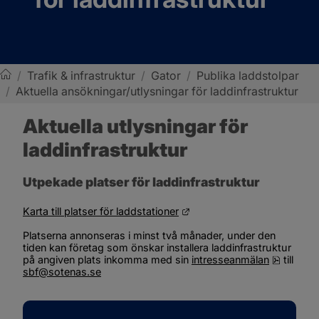
/
Trafik & infrastruktur
/
Gator
/
Publika laddstolpar
/
Aktuella ansökningar/utlysningar för laddinfrastruktur
Sotenäs kommun
Aktuella utlysningar för 
laddinfrastruktur
Utpekade platser för laddinfrastruktur
Länk till annan webbplats.
Karta till platser för laddstationer
Platserna annonseras i minst två månader, under den 
tiden kan företag som önskar installera laddinfrastruktur 
pdf, 250
på angiven plats inkomma med sin 
intresseanmälan
 till 
sbf@sotenas.se