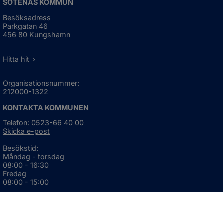
SOTENÄS KOMMUN
Besöksadress
Parkgatan 46
456 80 Kungshamn
Hitta hit
Organisationsnummer:
212000-1322
KONTAKTA KOMMUNEN
Telefon: 0523-66 40 00
Skicka e-post
Besökstid:
Måndag - torsdag
08:00 - 16:30
Fredag
08:00 - 15:00
Öppnas i nytt fönster.
För avvikande öppettider, 
klicka här
Press och informationsmaterial