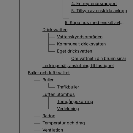
4. Entreprenörsrapport
5. Tillsyn av enskilda avlopp
6. Köpa hus med enskilt avlopp
Dricksvatten
Vattenskyddsområden
Kommunalt dricksvatten
Eget dricksvatten
Om vattnet i din brunn sinar
Ledningsnät, anslutning till fastighet
Buller och luftkvalitet
Buller
Trafikbuller
Luften utomhus
Tomgångskörning
Vedeldning
Radon
Temperatur och drag
Ventilation