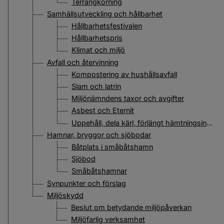
Terrängkörning
Samhällsutveckling och hållbarhet
Hållbarhetsfestivalen
Hållbarhetspris
Klimat och miljö
Avfall och återvinning
Kompostering av hushållsavfall
Slam och latrin
Miljönämndens taxor och avgifter
Asbest och Eternit
Uppehåll, dela kärl, förlängt hämtningsintervall
Hamnar, bryggor och sjöbodar
Båtplats i småbåtshamn
Sjöbod
Småbåtshamnar
Synpunkter och förslag
Miljöskydd
Beslut om betydande miljöpåverkan
Miljöfarlig verksamhet