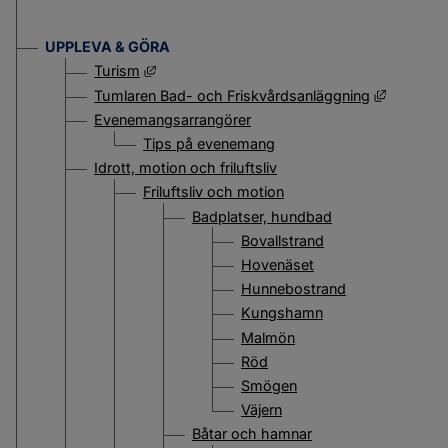
UPPLEVA & GÖRA
Länk till annan webbplats, öppnas i nytt fön
Turism
Länk till
Tumlaren Bad- och Friskvårdsanläggning
Evenemangsarrangörer
Tips på evenemang
Idrott, motion och friluftsliv
Friluftsliv och motion
Badplatser, hundbad
Bovallstrand
Hovenäset
Hunnebostrand
Kungshamn
Malmön
Röd
Smögen
Väjern
Båtar och hamnar