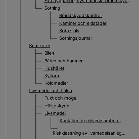
Förebyggande, systematiskt brandskyddsarbete
Sotning
Brandskyddskontroll
Kaminer och eldstäder
Sota själv
Sotningsjournal
Kemikalier
Bilen
Båten och hamnen
Hushållet
Kyltorn
Köldmedier
Livsmedel och hälsa
Fukt och mögel
Hälsoskydd
Livsmedel
Kontaktmaterialverksamheter
Riskklassning av livsmedelsanläggning eller dricksvattenanläggning