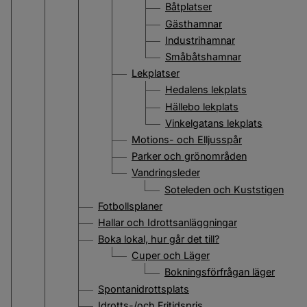
Båtplatser
Gästhamnar
Industrihamnar
Småbåtshamnar
Lekplatser
Hedalens lekplats
Hällebo lekplats
Vinkelgatans lekplats
Motions- och Elljusspår
Parker och grönområden
Vandringsleder
Soteleden och Kuststigen
Fotbollsplaner
Hallar och Idrottsanläggningar
Boka lokal, hur går det till?
Cuper och Läger
Bokningsförfrågan läger
Spontanidrottsplats
Idrotts-/och Fritidspris