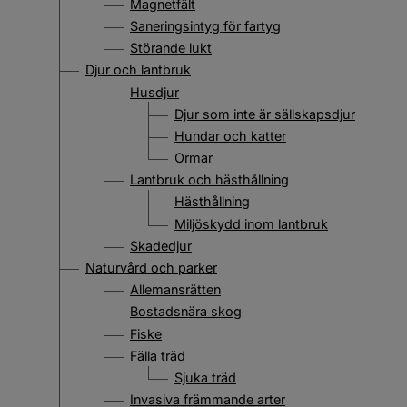
Magnetfält
Saneringsintyg för fartyg
Störande lukt
Djur och lantbruk
Husdjur
Djur som inte är sällskapsdjur
Hundar och katter
Ormar
Lantbruk och hästhållning
Hästhållning
Miljöskydd inom lantbruk
Skadedjur
Naturvård och parker
Allemansrätten
Bostadsnära skog
Fiske
Fälla träd
Sjuka träd
Invasiva främmande arter