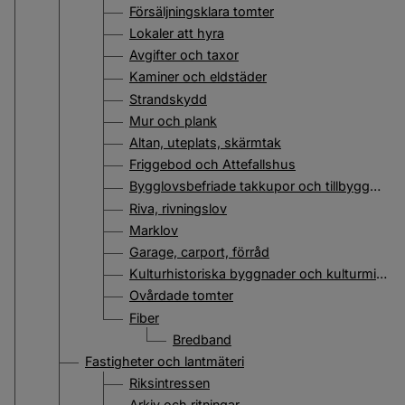
Försäljningsklara tomter
Lokaler att hyra
Avgifter och taxor
Kaminer och eldstäder
Strandskydd
Mur och plank
Altan, uteplats, skärmtak
Friggebod och Attefallshus
Bygglovsbefriade takkupor och tillbyggnader
Riva, rivningslov
Marklov
Garage, carport, förråd
Kulturhistoriska byggnader och kulturmiljöer
Ovårdade tomter
Fiber
Bredband
Fastigheter och lantmäteri
Riksintressen
Arkiv och ritningar