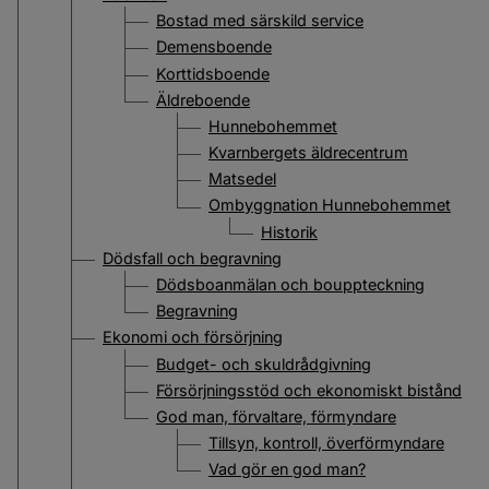
Bostad med särskild service
Demensboende
Korttidsboende
Äldreboende
Hunnebohemmet
Kvarnbergets äldrecentrum
Matsedel
Ombyggnation Hunnebohemmet
Historik
Dödsfall och begravning
Dödsboanmälan och bouppteckning
Begravning
Ekonomi och försörjning
Budget- och skuldrådgivning
Försörjningsstöd och ekonomiskt bistånd
God man, förvaltare, förmyndare
Tillsyn, kontroll, överförmyndare
Vad gör en god man?