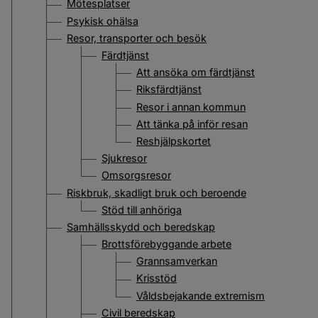
Mötesplatser
Psykisk ohälsa
Resor, transporter och besök
Färdtjänst
Att ansöka om färdtjänst
Riksfärdtjänst
Resor i annan kommun
Att tänka på inför resan
Reshjälpskortet
Sjukresor
Omsorgsresor
Riskbruk, skadligt bruk och beroende
Stöd till anhöriga
Samhällsskydd och beredskap
Brottsförebyggande arbete
Grannsamverkan
Krisstöd
Våldsbejakande extremism
Civil beredskap