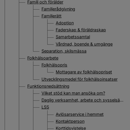
Familj och förälder
Familjerådgivning
Familjerätt
Adoption
Faderskap & föräldraskap
Samarbetssamtal
Vårdnad, boende & umgänge
Separation, skilsmässa
Folkhälsoarbete
Folkhälsopris
Mottagare av folkhälsopriset
Utvecklingsmedel för folkhälsoinsatser
Funktionsnedsättning
Vilket stöd kan man ansöka om?
Daglig verksamhet, arbete och sysselsättning
LSS
Avlösarservice i hemmet
Kontaktperson
Korttidsvistelse