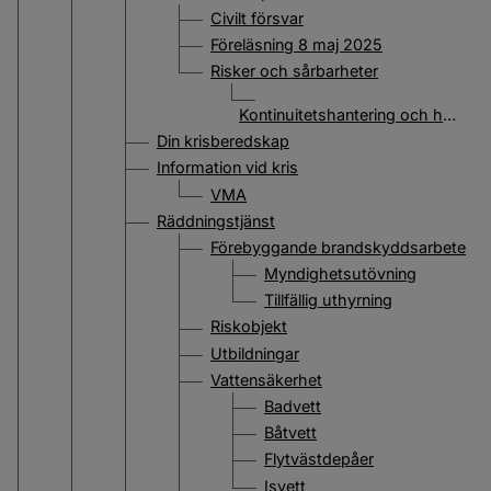
Civilt försvar
Föreläsning 8 maj 2025
Risker och sårbarheter
Kontinuitetshantering och handlingsplaner
Din krisberedskap
Information vid kris
VMA
Räddningstjänst
Förebyggande brandskyddsarbete
Myndighetsutövning
Tillfällig uthyrning
Riskobjekt
Utbildningar
Vattensäkerhet
Badvett
Båtvett
Flytvästdepåer
Isvett