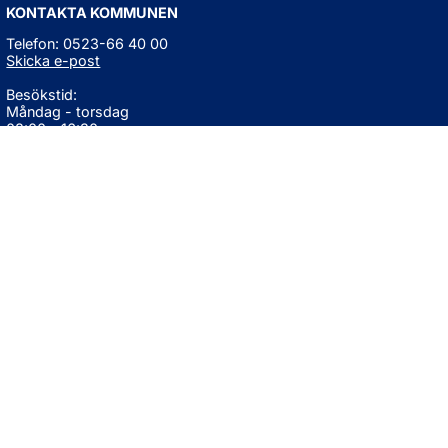
KONTAKTA KOMMUNEN
Telefon: 0523-66 40 00
Skicka e-post
Besökstid:
Måndag - torsdag
08:00 - 16:30
Fredag
08:00 - 15:00
Öppnas i nytt fönster.
För avvikande öppettider, 
klicka här
Press och informationsmaterial
DU KAN ÄVEN HITTA OSS HÄR
OM WEBBPLATSEN
Information om webbplatsen
Om kakor (cookies)