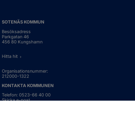
SOTENÄS KOMMUN
Besöksadress
Parkgatan 46
456 80 Kungshamn
Hitta hit
Organisationsnummer:
212000-1322
KONTAKTA KOMMUNEN
Telefon: 0523-66 40 00
Skicka e-post
Besökstid:
Måndag - torsdag
08:00 - 16:30
Fredag
08:00 - 15:00