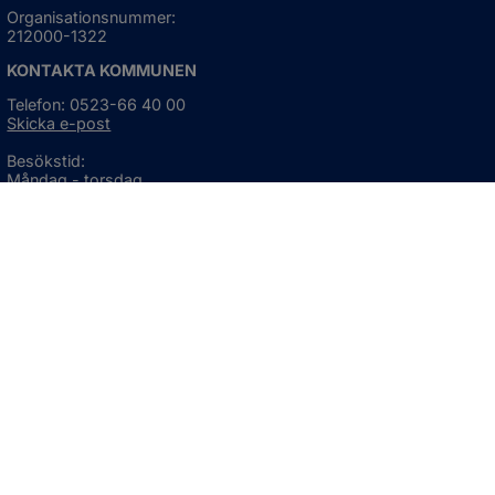
Organisationsnummer:
212000-1322
KONTAKTA KOMMUNEN
Telefon: 0523-66 40 00
Skicka e-post
Besökstid:
Måndag - torsdag
08:00 - 16:30
Fredag
08:00 - 15:00
Öppnas i nytt fönster.
För avvikande öppettider, 
klicka här
Press och informationsmaterial
DU KAN ÄVEN HITTA OSS HÄR
OM WEBBPLATSEN
Information om webbplatsen