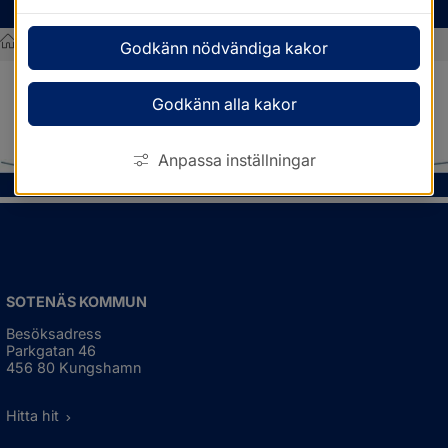
MENY
/
Nyhetsarkiv
Godkänn nödvändiga kakor
Sotenäs kommun
Nyhetsarkiv
Godkänn alla kakor
Anpassa inställningar
SOTENÄS KOMMUN
Besöksadress
Parkgatan 46
456 80 Kungshamn
Hitta hit