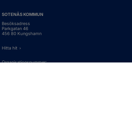
SOTENÄS KOMMUN
Besöksadress
Parkgatan 46
456 80 Kungshamn
Hitta hit
Organisationsnummer:
212000-1322
KONTAKTA KOMMUNEN
Telefon: 0523-66 40 00
Skicka e-post
Besökstid:
Måndag - torsdag
08:00 - 16:30
Fredag
08:00 - 15:00
Öppnas i nytt fönster.
För avvikande öppettider, 
klicka här