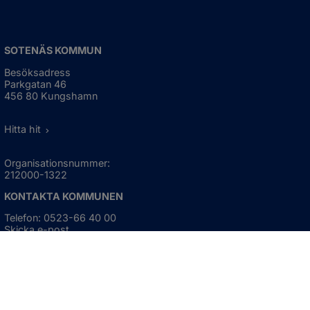
SOTENÄS KOMMUN
Besöksadress
Parkgatan 46
456 80 Kungshamn
Hitta hit
Organisationsnummer:
212000-1322
KONTAKTA KOMMUNEN
Telefon: 0523-66 40 00
Skicka e-post
Besökstid:
Måndag - torsdag
08:00 - 16:30
Fredag
08:00 - 15:00