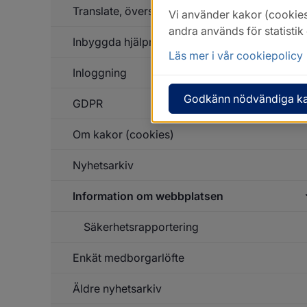
Translate, översätt
Vi använder kakor (cookies
andra används för statisti
Inbyggda hjälpmedel och tillgänglighet
Läs mer i vår cookiepolicy
Inloggning
Godkänn nödvändiga k
GDPR
Om kakor (cookies)
Nyhetsarkiv
Information om webbplatsen
Säkerhetsrapportering
Un
f
In
Enkät medborgarlöfte
we
Äldre nyhetsarkiv