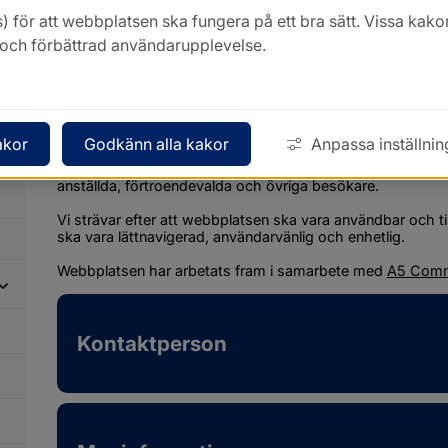
Information om webbplatsen
) för att webbplatsen ska fungera på ett bra sätt. Vissa ka
k och förbättrad användarupplevelse.
sotenas.se är den offentliga webbplatsen för Sotenäs k
Sotenäs kommun med korrekt och relevant informatio
Det ska vara lätt att hitta uppgifter om avgifter, öppettide
mera.
akor
Godkänn alla kakor
Anpassa inställnin
Webbplatsen ska också användas för att marknadsföra k
intresse hos potentiella invånare och turister. Övriga målg
anställda, förtroendevalda och övriga besökare.
Vi strävar efter att webbplatsen ska vara användbar och tillg
ska vara lättnavigerad, användarvänlig och enhetlig.
Webbplatsen har arbetats fram i samarbete med 
A5 Comm
dersidor
Kontaktperson
ör
formation
om
bbplatsen