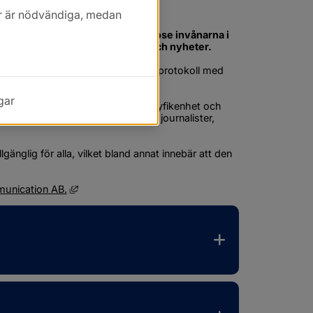
kor är nödvändiga, medan
ommun. Webbplatsen ska tillgodose invånarna i 
n om kommunens verksamheter och nyheter.
r, kontaktuppgifter, blanketter och protokoll med 
gar
ommunen och därigenom skapa nyfikenhet och 
rupper är medborgare, företagare, journalister, 
änglig för alla, vilket bland annat innebär att den 
Länk till annan webbplats, öppnas i nytt fönster.
unication AB.