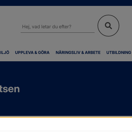
Sök
på
webbplatsen
ILJÖ
UPPLEVA & GÖRA
NÄRINGSLIV & ARBETE
UTBILDNING
tsen