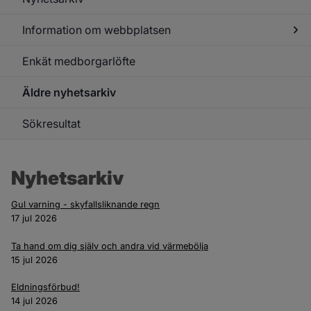
Information om webbplatsen
Enkät medborgarlöfte
Under
för
Infor
Äldre nyhetsarkiv
om
webb
Sökresultat
Nyhetsarkiv
Gul varning - skyfallsliknande regn
17 jul 2026
Ta hand om dig själv och andra vid värmebölja
15 jul 2026
Eldningsförbud!
14 jul 2026