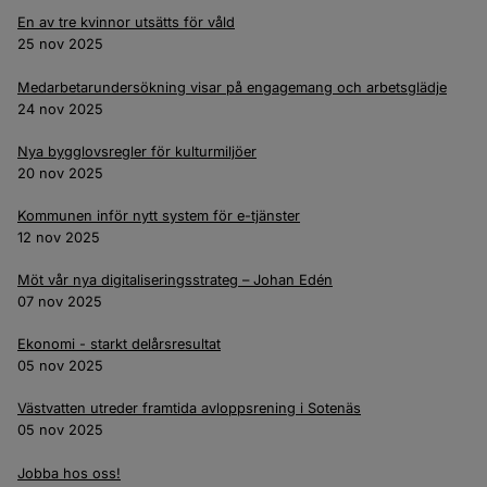
En av tre kvinnor utsätts för våld
25 nov 2025
Medarbetarundersökning visar på engagemang och arbetsglädje
24 nov 2025
Nya bygglovsregler för kulturmiljöer
20 nov 2025
Kommunen inför nytt system för e-tjänster
12 nov 2025
Möt vår nya digitaliseringsstrateg – Johan Edén
07 nov 2025
Ekonomi - starkt delårsresultat
05 nov 2025
Västvatten utreder framtida avloppsrening i Sotenäs
05 nov 2025
Jobba hos oss!