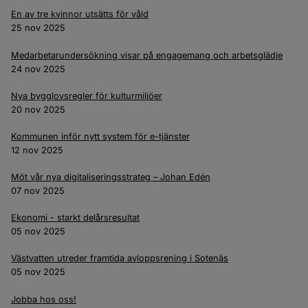
En av tre kvinnor utsätts för våld
25 nov 2025
Medarbetarundersökning visar på engagemang och arbetsglädje
24 nov 2025
Nya bygglovsregler för kulturmiljöer
20 nov 2025
Kommunen inför nytt system för e-tjänster
12 nov 2025
Möt vår nya digitaliseringsstrateg – Johan Edén
07 nov 2025
Ekonomi - starkt delårsresultat
05 nov 2025
Västvatten utreder framtida avloppsrening i Sotenäs
05 nov 2025
Jobba hos oss!