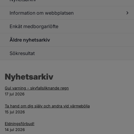
Information om webbplatsen
Enkät medborgarlöfte
Under
för
Infor
Äldre nyhetsarkiv
om
webb
Sökresultat
Nyhetsarkiv
Gul varning - skyfallsliknande regn
17 jul 2026
Ta hand om dig själv och andra vid värmebölja
15 jul 2026
Eldningsförbud!
14 jul 2026