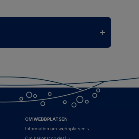
nnan webbplats, öppnas i nytt fönster.
OM WEBBPLATSEN
Information om webbplatsen
Om kakor (cookies)