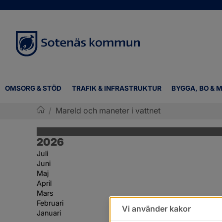
OMSORG & STÖD
TRAFIK & INFRASTRUKTUR
BYGGA, BO & M
/
Mareld och maneter i vattnet
Sotenäs kommun
År:
2026
Juli
Juni
Maj
April
Mars
Februari
Vi använder kakor
Januari