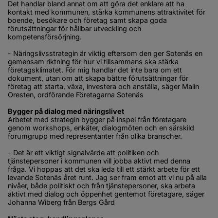
Det handlar bland annat om att göra det enklare att ha 
kontakt med kommunen, stärka kommunens attraktivitet för 
boende, besökare och företag samt skapa goda 
förutsättningar för hållbar utveckling och 
kompetensförsörjning.
- Näringslivsstrategin är viktig eftersom den ger Sotenäs en 
gemensam riktning för hur vi tillsammans ska stärka 
företagsklimatet. För mig handlar det inte bara om ett 
dokument, utan om att skapa bättre förutsättningar för 
företag att starta, växa, investera och anställa, säger Malin 
Oresten, ordförande Företagarna Sotenäs
Bygger på dialog med näringslivet
Arbetet med strategin bygger på inspel från företagare 
genom workshops, enkäter, dialogmöten och en särskild 
forumgrupp med representanter från olika branscher.
- Det är ett viktigt signalvärde att politiken och 
tjänstepersoner i kommunen vill jobba aktivt med denna 
fråga. Vi hoppas att det ska leda till ett stärkt arbete för ett 
levande Sotenäs året runt. Jag ser fram emot att vi nu på alla 
nivåer, både politiskt och från tjänstepersoner, ska arbeta 
aktivt med dialog och öppenhet gentemot företagare, säger 
Johanna Wiberg från Bergs Gård