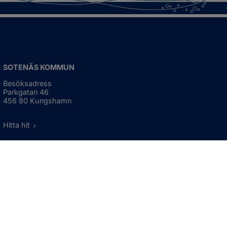
SOTENÄS KOMMUN
Besöksadress
Parkgatan 46
456 80 Kungshamn
Hitta hit
Organisationsnummer:
212000-1322
KONTAKTA KOMMUNEN
Telefon: 0523-66 40 00
Skicka e-post
Besökstid:
Måndag - torsdag