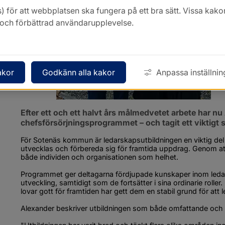
) för att webbplatsen ska fungera på ett bra sätt. Vissa ka
k och förbättrad användarupplevelse.
akor
Godkänn alla kakor
Anpassa inställnin
Efter ett och ett halvt års målmedvetet arbete har nu 
chefsförsörjningsprogrammet – och tagit ett viktigt 
För Sotenäs kommun är ledarskapsutbildningen en viktig del i
utvecklas och förbereda sig för framtida uppdrag. Genom att 
både individen och organisationen som helhet.
Programmet ger deltagarna fördjupade kunskaper inom ledar
utveckling, samtidigt som de fortsätter i sina ordinarie rolle
lovar gott för framtiden har gett dem en stabil grund för att 
Alexander beskriver utbildningen som både omfattande och v