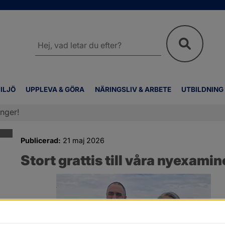
Sök
på
webbplatsen
ILJÖ
UPPLEVA & GÖRA
NÄRINGSLIV & ARBETE
UTBILDNING
anger!
Publicerad:
21 maj 2026
Stort grattis till våra nyexami