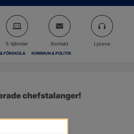
E-tjänster
Kontakt
Lyssna
 & FÖRSKOLA
KOMMUN & POLITIK
nerade chefstalanger!