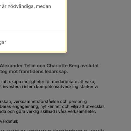
kor är nödvändiga, medan
gar
Alexander Tellin och Charlotte Berg avslutat 
steg mot framtidens ledarskap.
 att skapa möjligheter för medarbetare att växa, 
investera i intern kompetensutveckling stärker vi 
skap, verksamhetsförståelse och personlig 
r. Deras engagemang, nyfikenhet och vilja att utvecklas 
leda och göra verklig skillnad i våra verksamheter.
ärdefull: