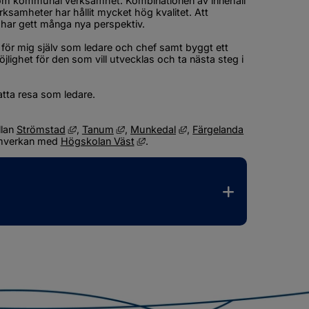
inom kommunal verksamhet. Kombinationen av innehåll 
samheter har hållit mycket hög kvalitet. Att 
 har gett många nya perspektiv.
 för mig själv som ledare och chef samt byggt ett 
jlighet för den som vill utvecklas och ta nästa steg i 
satta resa som ledare.
Länk till annan webbplats, öppnas i nytt fönster.
Länk till annan webbplats, öppnas i nytt 
Länk till annan webbplats, 
lan 
Strömstad
, 
Tanum
, 
Munkedal
, 
Färgelanda
r.
 nytt fönster.
s, öppnas i nytt fönster.
 webbplats, öppnas i nytt fönster.
Länk till annan webbplats, öppnas i 
amverkan med 
Högskolan Väst
.