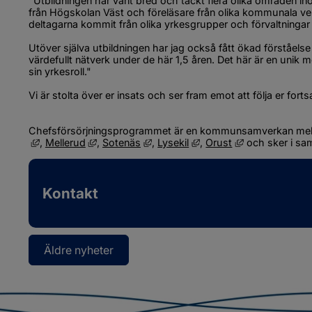
"Utbildningen har varit bred och täckt flera olika områden 
från Högskolan Väst och föreläsare från olika kommunala verk
deltagarna kommit från olika yrkesgrupper och förvaltningar
Utöver själva utbildningen har jag också fått ökad förståelse
värdefullt nätverk under de här 1,5 åren. Det här är en unik mö
sin yrkesroll."
Vi är stolta över er insats och ser fram emot att följa er fort
Chefsförsörjningsprogrammet är en kommunsamverkan mel
Länk till annan webbplats, öppnas i nytt fönster.
Länk till annan webbplats, öppnas i nytt fönste
Länk till annan webbplats, öppnas i
Länk till annan webbplat
Länk till annan
, 
Mellerud
, 
Sotenäs
, 
Lysekil
, 
Orust
 och sker i s
Kontakt
Äldre nyheter