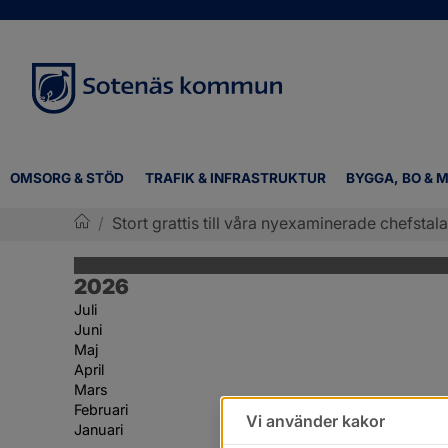
OMSORG & STÖD
TRAFIK & INFRASTRUKTUR
BYGGA, BO & M
/
Stort grattis till våra nyexaminerade chefstal
Sotenäs kommun
År:
2026
Juli
Juni
Maj
April
Mars
Februari
Vi använder kakor
Januari