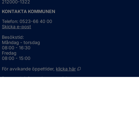
212000-1322
KONTAKTA KOMMUNEN
Telefon: 0523-66 40 00
Skicka e-post
Besökstid:
Måndag - torsdag
08:00 - 16:30
Fredag
08:00 - 15:00
Öppnas i nytt fönster.
För avvikande öppettider, 
klicka här
Press och informationsmaterial
DU KAN ÄVEN HITTA OSS HÄR
OM WEBBPLATSEN
Information om webbplatsen
Om kakor (cookies)