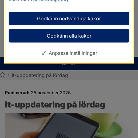
Godkänn nödvändiga kakor
Godkänn alla kakor
Anpassa inställningar
MENY
/
It-uppdatering på lördag
Sotenäs kommun
Publicerad:
25 november 2025
It-uppdatering på lördag