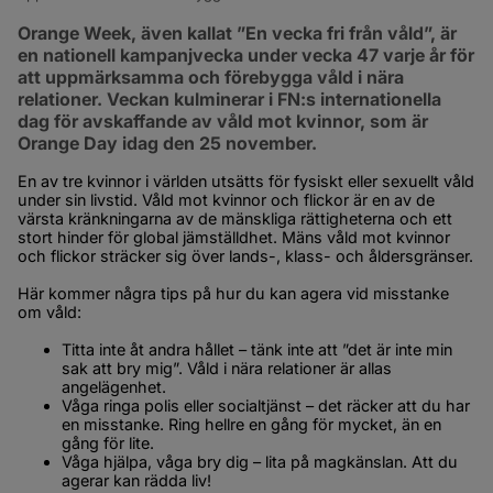
Orange Week, även kallat ”En vecka fri från våld”, är 
en nationell kampanjvecka under vecka 47 varje år för 
att uppmärksamma och förebygga våld i nära 
relationer. Veckan kulminerar i FN:s internationella 
dag för avskaffande av våld mot kvinnor, som är 
Orange Day idag den 25 november.
En av tre kvinnor i världen utsätts för fysiskt eller sexuellt våld 
under sin livstid. Våld mot kvinnor och flickor är en av de 
värsta kränkningarna av de mänskliga rättigheterna och ett 
stort hinder för global jämställdhet. Mäns våld mot kvinnor 
och flickor sträcker sig över lands-, klass- och åldersgränser.
Här kommer några tips på hur du kan agera vid misstanke 
om våld:
Titta inte åt andra hållet – tänk inte att ”det är inte min 
sak att bry mig”. Våld i nära relationer är allas 
angelägenhet.
Våga ringa polis eller socialtjänst – det räcker att du har 
en misstanke. Ring hellre en gång för mycket, än en 
gång för lite.
Våga hjälpa, våga bry dig – lita på magkänslan. Att du 
agerar kan rädda liv!