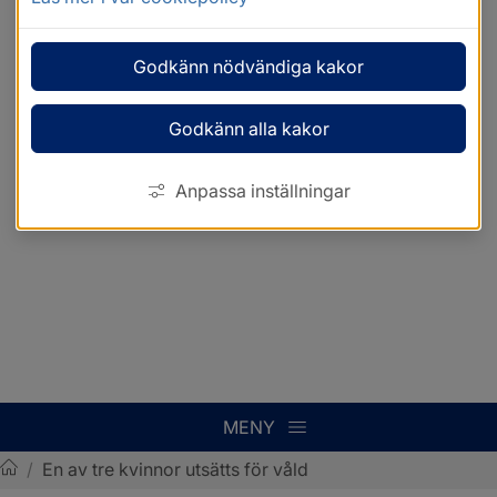
Godkänn nödvändiga kakor
Godkänn alla kakor
Anpassa inställningar
MENY
/
En av tre kvinnor utsätts för våld
Sotenäs kommun