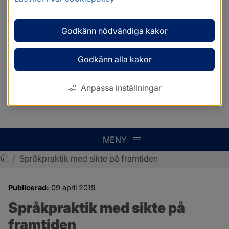
Godkänn nödvändiga kakor
Godkänn alla kakor
Anpassa inställningar
MENY
/
Språkpraktik med sikte på framtiden
Sotenäs kommun
Publicerad:
09 april 2019
Språkpraktik med sikte på 
framtiden