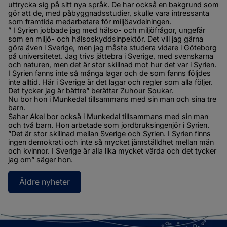
uttrycka sig på sitt nya språk. De har också en bakgrund som 
gör att de, med påbyggnadsstudier, skulle vara intressanta 
som framtida medarbetare för miljöavdelningen.
” I Syrien jobbade jag med hälso- och miljöfrågor, ungefär 
som en miljö- och hälsoskyddsinpektör. Det vill jag gärna 
göra även i Sverige, men jag måste studera vidare i Göteborg 
på universitetet. Jag trivs jättebra i Sverige, med svenskarna 
och naturen, men det är stor skillnad mot hur det var i Syrien. 
I Syrien fanns inte så många lagar och de som fanns följdes 
inte alltid. Här i Sverige är det lagar och regler som alla följer. 
Det tycker jag är bättre” berättar Zuhour Soukar.
Nu bor hon i Munkedal tillsammans med sin man och sina tre 
barn.
Sahar Akel bor också i Munkedal tillsammans med sin man 
och två barn. Hon arbetade som jordbruksingenjör i Syrien. 
”Det är stor skillnad mellan Sverige och Syrien. I Syrien finns 
ingen demokrati och inte så mycket jämställdhet mellan män 
och kvinnor. I Sverige är alla lika mycket värda och det tycker 
jag om” säger hon.
Äldre nyheter