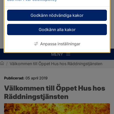
Godkänn nödvändiga kakor
Godkänn alla kakor
Anpassa inställningar
MENY
/
Välkommen till Öppet Hus hos Räddningstjänsten
Sotenäs kommun
Publicerad:
05 april 2019
Välkommen till Öppet Hus hos 
Räddningstjänsten