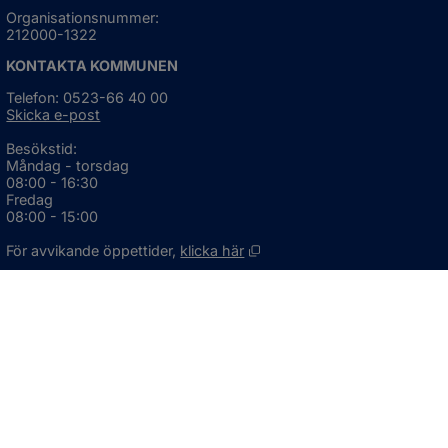
Organisationsnummer:
212000-1322
KONTAKTA KOMMUNEN
Telefon: 0523-66 40 00
Skicka e-post
Besökstid:
Måndag - torsdag
08:00 - 16:30
Fredag
08:00 - 15:00
Öppnas i nytt fönster.
För avvikande öppettider, 
klicka här
Press och informationsmaterial
DU KAN ÄVEN HITTA OSS HÄR
OM WEBBPLATSEN
Information om webbplatsen