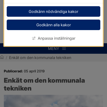
Godkänn nödvändiga kakor
Godkänn alla kakor
Anpassa inställningar
MENY
/
Enkät om den kommunala tekniken
Sotenäs kommun
Publicerad:
05 april 2019
Enkät om den kommunala 
tekniken