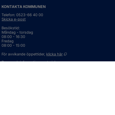
KONTAKTA KOMMUNEN
Telefon: 0523-66 40 00
Skicka e-post
Besökstid:
Måndag - torsdag
08:00 - 16:30
Fredag
08:00 - 15:00
Öppnas i nytt fönster.
För avvikande öppettider, 
klicka här
Press och informationsmaterial
DU KAN ÄVEN HITTA OSS HÄR
OM WEBBPLATSEN
Information om webbplatsen
Om kakor (cookies)