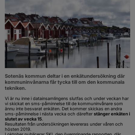
Sotenäs kommun deltar i en enkätundersökning där 
kommuninvånarna får tycka till om den kommunala 
tekniken.
Vi är nu inne i datainsamlingens slutfas och under veckan har 
vi skickat en sms-påminnelse till de kommuninvånare som 
ännu inte besvarat enkäten. Det kommer skickas en andra 
sms-påminnelse i nästa vecka och därefter 
stänger enkäten i 
slutet av vecka 15
.
Resultaten från undersökningen levereras under våren och 
hösten 2019.
I oktober publicerar SKL den övergripande rapporten, där 