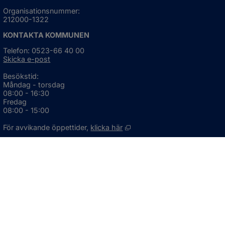
Organisationsnummer:
212000-1322
KONTAKTA KOMMUNEN
Telefon: 0523-66 40 00
Skicka e-post
Besökstid:
Måndag - torsdag
08:00 - 16:30
Fredag
08:00 - 15:00
Öppnas i nytt fönster.
För avvikande öppettider, 
klicka här
Press och informationsmaterial
DU KAN ÄVEN HITTA OSS HÄR
OM WEBBPLATSEN
Information om webbplatsen