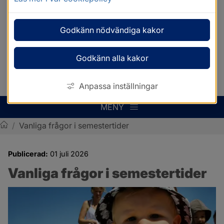
Godkänn nödvändiga kakor
Godkänn alla kakor
Anpassa inställningar
MENY
/
Vanliga frågor i semestertider
Sotenäs kommun
Publicerad:
01 juli 2026
Vanliga frågor i semestertider