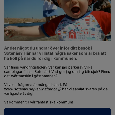
Är det något du undrar över inför ditt besök i 
Sotenäs? Här har vi listat några saker som är bra att 
ha koll på när du rör dig i kommunen.
Var finns vandringsleder? Var kan jag parkera? Vilka 
campingar finns i Sotenäs? Vad gör jag om jag blir sjuk? Finns 
det tvättmaskin i gästhamnen?
Vi vet – frågorna är många ibland. På 
Länk till annan webbplats, öppna
www.sotenas.se/vanligafragor
 har vi samlat svaren på de 
vanligaste åt dig!
Välkommen till vår fantastiska kommun!