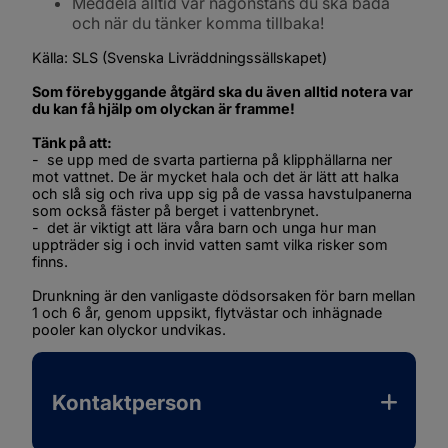
Meddela alltid var någonstans du ska bada 
och när du tänker komma tillbaka!
Källa: SLS (Svenska Livräddningssällskapet) 
Som förebyggande åtgärd ska du även alltid notera var 
du kan få hjälp om olyckan är framme!
Tänk på att: 
-  se upp med de svarta partierna på klipphällarna ner 
mot vattnet. De är mycket hala och det är lätt att halka 
och slå sig och riva upp sig på de vassa havstulpanerna 
som också fäster på berget i vattenbrynet.
-  det är viktigt att lära våra barn och unga hur man 
uppträder sig i och invid vatten samt vilka risker som 
finns.
Drunkning är den vanligaste dödsorsaken för barn mellan 
1 och 6 år, genom uppsikt, flytvästar och inhägnade 
pooler kan olyckor undvikas.
Kontaktperson