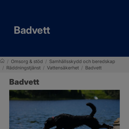
Badvett
/
Omsorg & stöd
/
Samhällsskydd och beredskap
/
Räddningstjänst
/
Vattensäkerhet
/
Badvett
Sotenäs kommun
Badvett