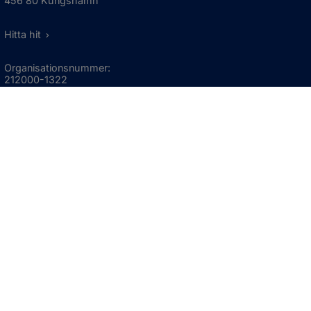
456 80 Kungshamn
Hitta hit
Organisationsnummer:
212000-1322
KONTAKTA KOMMUNEN
Telefon: 0523-66 40 00
Skicka e-post
Besökstid:
Måndag - torsdag
08:00 - 16:30
Fredag
08:00 - 15:00
Öppnas i nytt fönster.
För avvikande öppettider, 
klicka här
Press och informationsmaterial
DU KAN ÄVEN HITTA OSS HÄR