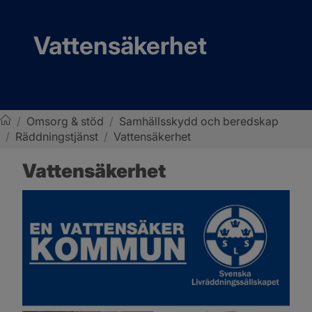
Vattensäkerhet
/
Omsorg & stöd
/
Samhällsskydd och beredskap
/
Räddningstjänst
/
Vattensäkerhet
Sotenäs kommun
Vattensäkerhet