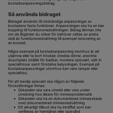
bostadsanpassningsbidrag.
Så används bidraget
Bidraget används till nödvändiga anpassningar av 
bostadens fasta funktioner. Anpassningen ska ha en klar 
koppling till funktionsnedsättningen. Bidrag lämnas inte 
om de åtgärder du söker för behöver vidtas av andra 
skäl än funktionsnedsättning till exempel renovering av 
en bostad.
Några exempel på bostadsanpassning inomhus är att 
utjämna eller ta bort trösklar, bredda dörrar, anordna 
duschplats istället för badkar, montera spisvakt, sätt in 
specialhissar samt förstärka belysningen. Exempel på 
bostadsanpassningar utomhus kan vara ramper eller 
specialhiss.
För att bevilja spisvakt ska någon av följande 
förutsättningar finnas:
Sökanden ska vara utredd eller vara under 
utredning hos läkare för minnesproblematik
Sökanden ska ha en dokumenterad minnesskada 
med dokumenterad minnesnedsättning
Ett allvarligt tillbud ska ha inträffat som kan 
verifieras av hemtjänst eller sjukvård