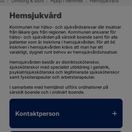
/
Omsorg & stöd
/
Hjälp i hemmet
/
Hemsjukvård
Sotenäs kommun
Hemsjukvård
Kommunen har hälso- och sjukvårdsansvar där insatser 
från läkare ges från regionen. Kommunen ansvarar för 
hälso- och sjukvården på särskilt boende samt för alla 
patienter som är inskrivna i hemsjukvården. För att bli 
inskriven i hemsjukvården krävs att man har ett 
varaktigt, dygnet runt behov av hemsjukvårdsinsatser.
Hemsjukvården består av distriktssköterskor, 
sjuksköterskor med specialist utbildning i geriatrik, 
psykiatrisjuksköterska och legitimerade sjuksköterskor 
samt fysioterapeuter och arbetsterapeuter.
I samarbete med hemtjänst utförs ordinationer på 
särskilt boende och i ordinärt boende.
Kontaktperson