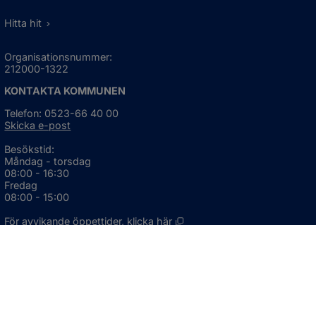
Hitta hit
Organisationsnummer:
212000-1322
KONTAKTA KOMMUNEN
Telefon: 0523-66 40 00
Skicka e-post
Besökstid:
Måndag - torsdag
08:00 - 16:30
Fredag
08:00 - 15:00
Öppnas i nytt fönster.
För avvikande öppettider, 
klicka här
Press och informationsmaterial
DU KAN ÄVEN HITTA OSS HÄR