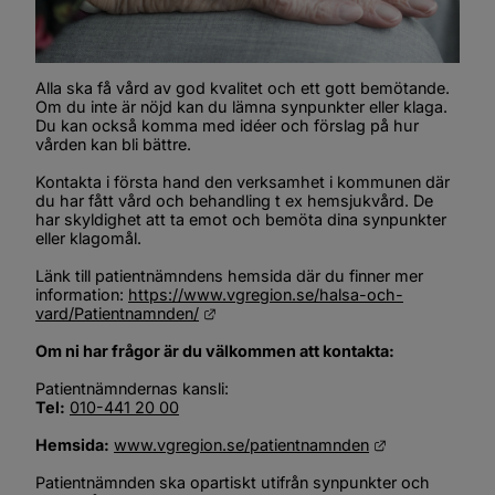
Alla ska få vård av god kvalitet och ett gott bemötande. 
Om du inte är nöjd kan du lämna synpunkter eller klaga. 
Du kan också komma med idéer och förslag på hur 
vården kan bli bättre.
Kontakta i första hand den verksamhet i kommunen där 
du har fått vård och behandling t ex hemsjukvård. De 
har skyldighet att ta emot och bemöta dina synpunkter 
eller klagomål.
Länk till patientnämndens hemsida där du finner mer 
information: 
https://www.vgregion.se/halsa-och-
Länk till annan webbplats.
vard/Patientnamnden/
Om ni har frågor är du välkommen att kontakta:
Patientnämndernas kansli:
Tel:
010-441 20 00
Länk till anna
Hemsida:
www.vgregion.se/patientnamnden
Patientnämnden ska opartiskt utifrån synpunkter och 