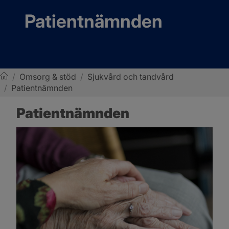
Patientnämnden
/
Omsorg & stöd
/
Sjukvård och tandvård
/
Patientnämnden
Sotenäs kommun
Patientnämnden