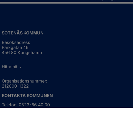
SOTENÄS KOMMUN
Besöksadress
Parkgatan 46
456 80 Kungshamn
Hitta hit
Organisationsnummer:
212000-1322
KONTAKTA KOMMUNEN
Telefon: 0523-66 40 00
Skicka e-post
Besökstid:
Måndag - torsdag
08:00 - 16:30