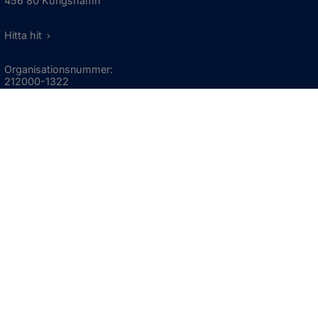
456 80 Kungshamn
Hitta hit
Organisationsnummer:
212000-1322
KONTAKTA KOMMUNEN
Telefon: 0523-66 40 00
Skicka e-post
Besökstid:
Måndag - torsdag
08:00 - 16:30
Fredag
08:00 - 15:00
Öppnas i nytt fönster.
För avvikande öppettider, 
klicka här
Press och informationsmaterial
DU KAN ÄVEN HITTA OSS HÄR