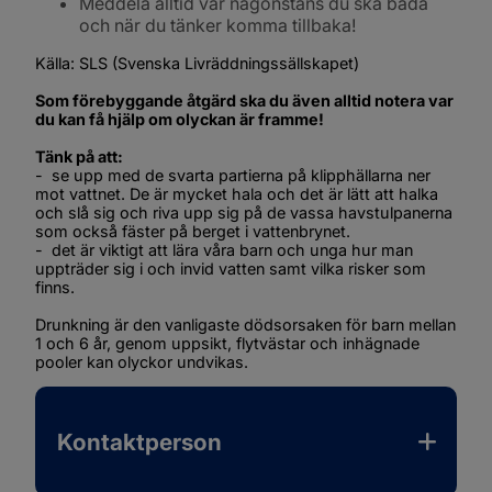
Meddela alltid var någonstans du ska bada 
och när du tänker komma tillbaka!
Källa: SLS (Svenska Livräddningssällskapet) 
Som förebyggande åtgärd ska du även alltid notera var 
du kan få hjälp om olyckan är framme!
Tänk på att: 
-  se upp med de svarta partierna på klipphällarna ner 
mot vattnet. De är mycket hala och det är lätt att halka 
och slå sig och riva upp sig på de vassa havstulpanerna 
som också fäster på berget i vattenbrynet.
-  det är viktigt att lära våra barn och unga hur man 
uppträder sig i och invid vatten samt vilka risker som 
finns.
Drunkning är den vanligaste dödsorsaken för barn mellan 
1 och 6 år, genom uppsikt, flytvästar och inhägnade 
pooler kan olyckor undvikas.
Kontaktperson