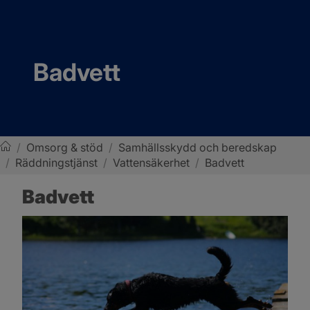
Badvett
/
Omsorg & stöd
/
Samhällsskydd och beredskap
/
Räddningstjänst
/
Vattensäkerhet
/
Badvett
Sotenäs kommun
Badvett