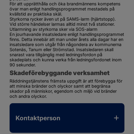
För att upprätthålla och öka brandmännens kompetens 
övar man enligt handlingsprogrammet mestadels på 
kvällstid av praktiska skäl.
Styrkorna rycker även ut på SAMS-larm (hjärtstopp). 
Vid större händelser larmas alltid minst två stationer. 
Utlarmning av styrkorna sker via SOS-alarm
En jourhavande insatsledare enligt handlingsprogrammet 
finns. Detta innebär att man under årets alla dagar har en 
insatsledare som utgår från någondera av kommunerna 
Sotenäs, Tanum eller Strömstad. Insatsledaren skall 
snarast vara tillgänglig med ledningsfordon på 
skadeplats och kunna verka från ledningsfordonet inom 
90 sekunder.
Skadeförebyggande verksamhet
Räddningstjänstens främsta uppgift är att förebygga för 
att minska bränder och olyckor samt att begränsa 
skador på människor, egendom och miljö vid bränder 
och andra olyckor.
Kontaktperson