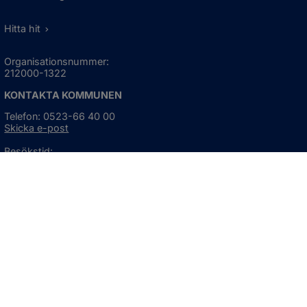
Hitta hit
Organisationsnummer:
212000-1322
KONTAKTA KOMMUNEN
Telefon: 0523-66 40 00
Skicka e-post
Besökstid:
Måndag - torsdag
08:00 - 16:30
Fredag
08:00 - 15:00
Öppnas i nytt fönster.
För avvikande öppettider, 
klicka här
Press och informationsmaterial
DU KAN ÄVEN HITTA OSS HÄR