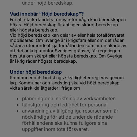
under höjd beredskap.
Vad innebär ”Höjd beredskap”?
För att stärka landets försvarsförmåga kan beredskapen 
höjas. Höjd beredskap är antingen skärpt beredskap 
eller högsta beredskap.
Vid höjd beredskap kan delar av eller hela totalförsvaret 
mobiliseras. Om Sverige är i krigsfara eller om det råder 
sådana utomordentliga förhållanden som är orsakade av 
att det är krig utanför Sveriges gränser, får regeringen 
besluta om skärpt eller högsta beredskap. Om Sverige 
är i krig råder högsta beredskap.
Under höjd beredskap
Kommuner och landstings skyldigheter regleras genom 
lag. Kommuner och landsting ska vid höjd beredskap 
vidta särskilda åtgärder i fråga om
planering och inriktning av verksamheten
tjänstgöring och ledighet för personal
användning av tillgängliga resurser som är 
nödvändiga för att de under de rådande 
förhållandena ska kunna fullgöra sina 
uppgifter inom totalförsvaret.