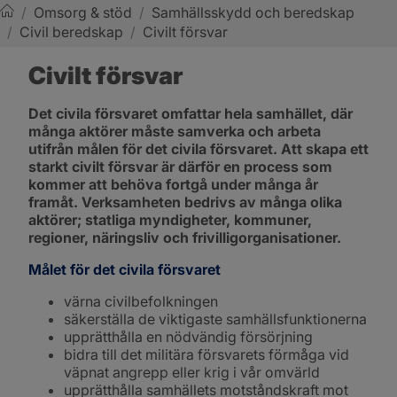
/
Omsorg & stöd
/
Samhällsskydd och beredskap
/
Civil beredskap
/
Civilt försvar
Sotenäs kommun
Civilt försvar
Det civila försvaret omfattar hela samhället, där 
många aktörer måste samverka och arbeta 
utifrån målen för det civila försvaret. Att skapa ett 
starkt civilt försvar är därför en process som 
kommer att behöva fortgå under många år 
framåt. Verksamheten bedrivs av många olika 
aktörer; statliga myndigheter, kommuner, 
regioner, näringsliv och frivilligorganisationer.
Målet för det civila försvaret
värna civilbefolkningen
säkerställa de viktigaste samhällsfunktionerna
upprätthålla en nödvändig försörjning
bidra till det militära försvarets förmåga vid 
väpnat angrepp eller krig i vår omvärld
upprätthålla samhällets motståndskraft mot 