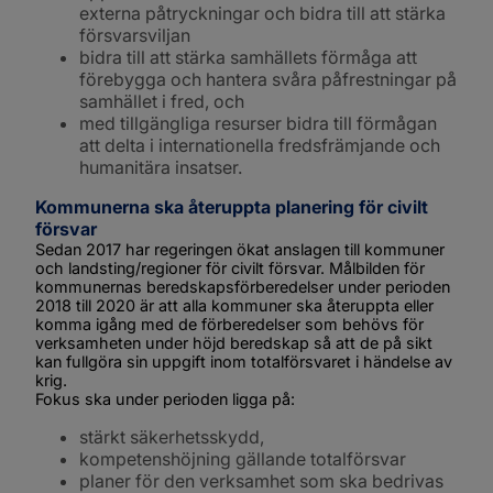
externa påtryckningar och bidra till att stärka 
försvarsviljan
bidra till att stärka samhällets förmåga att 
förebygga och hantera svåra påfrestningar på 
samhället i fred, och
med tillgängliga resurser bidra till förmågan 
att delta i internationella fredsfrämjande och 
humanitära insatser.
Kommunerna ska återuppta planering för civilt 
försvar
Sedan 2017 har regeringen ökat anslagen till kommuner 
och landsting/regioner för civilt försvar. Målbilden för 
kommunernas beredskapsförberedelser under perioden 
2018 till 2020 är att alla kommuner ska återuppta eller 
komma igång med de förberedelser som behövs för 
verksamheten under höjd beredskap så att de på sikt 
kan fullgöra sin uppgift inom totalförsvaret i händelse av 
krig.
Fokus ska under perioden ligga på:
stärkt säkerhetsskydd,
kompetenshöjning gällande totalförsvar
planer för den verksamhet som ska bedrivas 