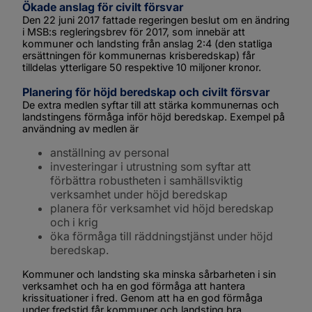
Ökade anslag för civilt försvar
Den 22 juni 2017 fattade regeringen beslut om en ändring 
i MSB:s regleringsbrev för 2017, som innebär att 
kommuner och landsting från anslag 2:4 (den statliga 
ersättningen för kommunernas krisberedskap) får 
tilldelas ytterligare 50 respektive 10 miljoner kronor.
Planering för höjd beredskap och civilt försvar
De extra medlen syftar till att stärka kommunernas och 
landstingens förmåga inför höjd beredskap. Exempel på 
användning av medlen är
anställning av personal
investeringar i utrustning som syftar att 
förbättra robustheten i samhällsviktig 
verksamhet under höjd beredskap
planera för verksamhet vid höjd beredskap 
och i krig
öka förmåga till räddningstjänst under höjd 
beredskap.
Kommuner och landsting ska minska sårbarheten i sin 
verksamhet och ha en god förmåga att hantera 
krissituationer i fred. Genom att ha en god förmåga 
under fredstid får kommuner och landsting bra 