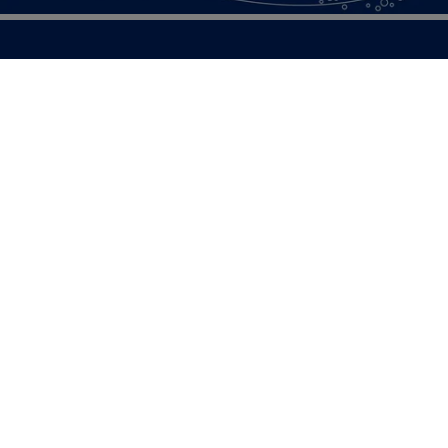
SOTENÄS KOMMUN
Besöksadress
Parkgatan 46
456 80 Kungshamn
Hitta hit
Organisationsnummer:
212000-1322
KONTAKTA KOMMUNEN
Telefon: 0523-66 40 00
Skicka e-post
Besökstid:
Måndag - torsdag
08:00 - 16:30