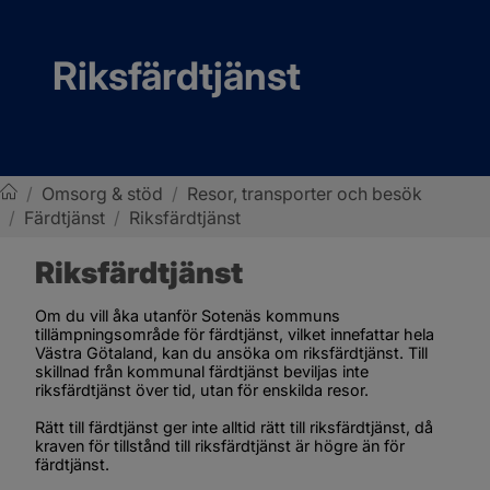
Riksfärdtjänst
/
Omsorg & stöd
/
Resor, transporter och besök
/
Färdtjänst
/
Riksfärdtjänst
Sotenäs kommun
Riksfärdtjänst
Om du vill åka utanför Sotenäs kommuns 
tillämpningsområde för färdtjänst, vilket innefattar hela 
Västra Götaland, kan du ansöka om riksfärdtjänst. Till 
skillnad från kommunal färdtjänst beviljas inte 
riksfärdtjänst över tid, utan för enskilda resor.
Rätt till färdtjänst ger inte alltid rätt till riksfärdtjänst, då 
kraven för tillstånd till riksfärdtjänst är högre än för 
färdtjänst.