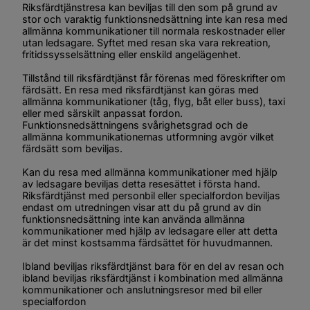
Riksfärdtjänstresa kan beviljas till den som på grund av 
stor och varaktig funktionsnedsättning inte kan resa med 
allmänna kommunikationer till normala reskostnader eller 
utan ledsagare. Syftet med resan ska vara rekreation, 
fritidssysselsättning eller enskild angelägenhet.
Tillstånd till riksfärdtjänst får förenas med föreskrifter om 
färdsätt. En resa med riksfärdtjänst kan göras med 
allmänna kommunikationer (tåg, flyg, båt eller buss), taxi 
eller med särskilt anpassat fordon. 
Funktionsnedsättningens svårighetsgrad och de 
allmänna kommunikationernas utformning avgör vilket 
färdsätt som beviljas.
Kan du resa med allmänna kommunikationer med hjälp 
av ledsagare beviljas detta resesättet i första hand. 
Riksfärdtjänst med personbil eller specialfordon beviljas 
endast om utredningen visar att du på grund av din 
funktionsnedsättning inte kan använda allmänna 
kommunikationer med hjälp av ledsagare eller att detta 
är det minst kostsamma färdsättet för huvudmannen.
Ibland beviljas riksfärdtjänst bara för en del av resan och 
ibland beviljas riksfärdtjänst i kombination med allmänna 
kommunikationer och anslutningsresor med bil eller 
specialfordon