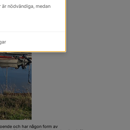
kor är nödvändiga, medan
gar
oende och har någon form av 