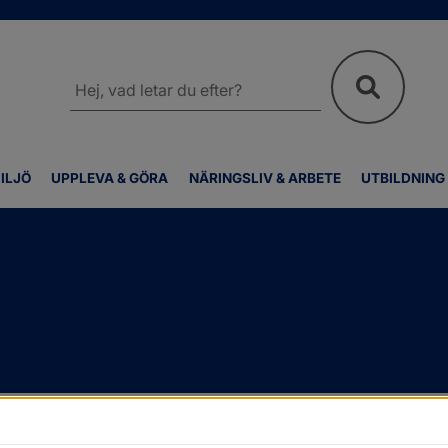
Sök
på
webbplatsen
ILJÖ
UPPLEVA & GÖRA
NÄRINGSLIV & ARBETE
UTBILDNING
passning
/
Hjälpmedel