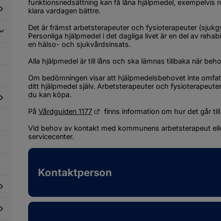
funktionsnedsättning kan få låna hjälpmedel, exempelvis rollat
nktionsnedsättning
klara vardagen bättre.
Det är främst arbetsterapeuter och fysioterapeuter (sjuk
dersidor
Personliga hjälpmedel i det dagliga livet är en del av rehabi
ör
en hälso- och sjukvårdsinsats.
älp
dersidor
i
Alla hjälpmedel är till låns och ska lämnas tillbaka när beh
ör
emmet
älpmedel
ch
Om bedömningen visar att hjälpmedelsbehovet inte omfatt
stadsanpassning
ditt hjälpmedel själv. Arbetsterapeuter och fysioterapeut
du kan köpa.
Länk till annan webbplats.
På 
Vårdguiden 1177
  finns information om hur det går till
dersidor
ör
Vid behov av kontakt med kommunens arbetsterapeut eller
vandring
servicecenter.
ch
tegration
Kontaktperson
dersidor
ör