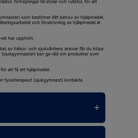
or, förhöjningar till stolar och rullstol, för att 
gymnaster) som bedömer ditt behov av hjälpmedel. 
literingsarbetet och förskrivning av hjälpmedel är 
ovet har upphört.
as av hälso- och sjukvårdens ansvar får du köpa 
er (sjukgymnaster) kan ge råd om produkter som 
 för att få ett hjälpmedel.
 fysioterapeut (sjukgymnast) kontakta 