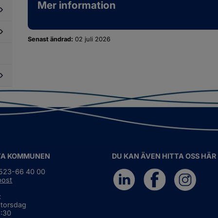
Mer information
sor,
dersidor
ansporter
ör
ch
skbruk,
esök
dersidor
adligt
ör
Senast ändrad:
02 juli 2026
ruk
mhällsskydd
ch
dersidor
ch
roende
ör
redskap
ukvård
ch
ndvård
dersidor
ör
dre
TA KOMMUNEN
DU KAN ÄVEN HITTA OSS HÄR
0523-66 40 00
post
:
 torsdag
6:30