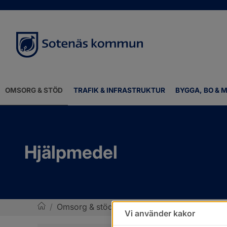
OMSORG & STÖD
TRAFIK & INFRASTRUKTUR
BYGGA, BO & M
Hjälpmedel
/
Omsorg & stöd
/
Hjälpmedel och bostadsan
Vi använder kakor
Sotenäs kommun