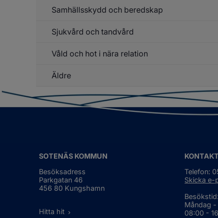
Re
Samhällsskydd och beredskap
Un
tr
f
o
Ri
b
Sjukvård och tandvård
Un
sk
f
b
Sa
o
Våld och hot i nära relation
Un
o
be
f
be
Sj
Äldre
o
ta
Un
f
Äl
SOTENÄS KOMMUN
KONTAK
Besöksadress
Telefon: 
Parkgatan 46
Skicka e-
456 80 Kungshamn
Besökstid
Måndag -
Hitta hit
08:00 - 1