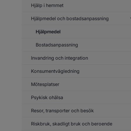
Fu
Hjälp i hemmet
Hjälpmedel och bostadsanpassning
Un
f
Hj
Hjälpmedel
Un
f
h
Hj
Bostadsanpassning
o
bo
Invandring och integration
Konsumentvägledning
Un
f
In
Mötesplatser
o
in
Psykisk ohälsa
Resor, transporter och besök
Riskbruk, skadligt bruk och beroende
Un
f