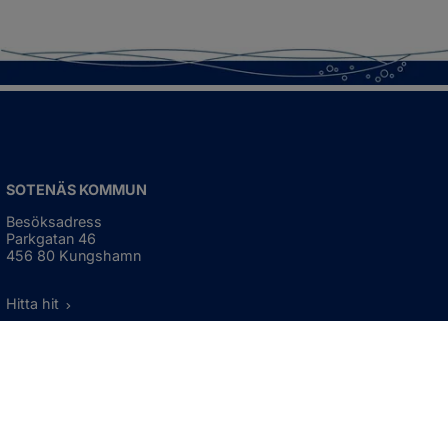
SOTENÄS KOMMUN
Besöksadress
Parkgatan 46
456 80 Kungshamn
Hitta hit
Organisationsnummer:
212000-1322
KONTAKTA KOMMUNEN
Telefon: 0523-66 40 00