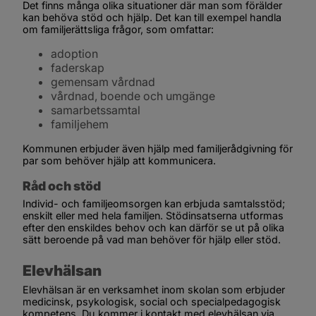
Det finns många olika situationer där man som förälder 
kan behöva stöd och hjälp. Det kan till exempel handla 
om familjerättsliga frågor, som omfattar:
adoption
faderskap
gemensam vårdnad
vårdnad, boende och umgänge
samarbetssamtal
familjehem
Kommunen erbjuder även hjälp med familjerådgivning för 
par som behöver hjälp att kommunicera.
Råd och stöd
Individ- och familjeomsorgen kan erbjuda samtalsstöd; 
enskilt eller med hela familjen. Stödinsatserna utformas 
efter den enskildes behov och kan därför se ut på olika 
sätt beroende på vad man behöver för hjälp eller stöd.
Elevhälsan
Elevhälsan är en verksamhet inom skolan som erbjuder 
medicinsk, psykologisk, social och specialpedagogisk 
kompetens. Du kommer i kontakt med elevhälsan via 