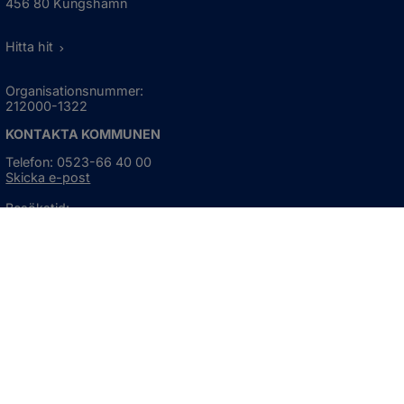
456 80 Kungshamn
Hitta hit
Organisationsnummer:
212000-1322
KONTAKTA KOMMUNEN
Telefon: 0523-66 40 00
Skicka e-post
Besökstid:
Måndag - torsdag
08:00 - 16:30
Fredag
08:00 - 15:00
Öppnas i nytt fönster.
För avvikande öppettider, 
klicka här
Press och informationsmaterial
DU KAN ÄVEN HITTA OSS HÄR