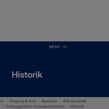
MENY
Historik
/
Omsorg & stöd
/
Boenden
/
Äldreboende
/
Ombyggnation Hunnebohemmet
/
Historik
Sotenäs kommun