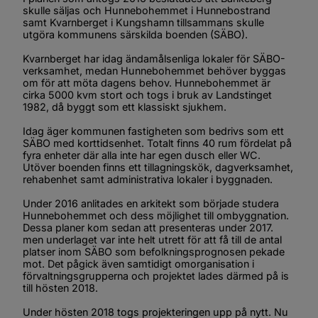
skulle säljas och Hunnebohemmet i Hunnebostrand 
samt Kvarnberget i Kungshamn tillsammans skulle 
utgöra kommunens särskilda boenden (SÄBO).
Kvarnberget har idag ändamålsenliga lokaler för SÄBO-
verksamhet, medan Hunnebohemmet behöver byggas 
om för att möta dagens behov. Hunnebohemmet är 
cirka 5000 kvm stort och togs i bruk av Landstinget 
1982, då byggt som ett klassiskt sjukhem.
Idag äger kommunen fastigheten som bedrivs som ett 
SÄBO med korttidsenhet. Totalt finns 40 rum fördelat på 
fyra enheter där alla inte har egen dusch eller WC. 
Utöver boenden finns ett tillagningskök, dagverksamhet, 
rehabenhet samt administrativa lokaler i byggnaden.
Under 2016 anlitades en arkitekt som började studera 
Hunnebohemmet och dess möjlighet till ombyggnation. 
Dessa planer kom sedan att presenteras under 2017. 
men underlaget var inte helt utrett för att få till de antal 
platser inom SÄBO som befolkningsprognosen pekade 
mot. Det pågick även samtidigt omorganisation i 
förvaltningsgrupperna och projektet lades därmed på is 
till hösten 2018.
Under hösten 2018 togs projekteringen upp på nytt. Nu 