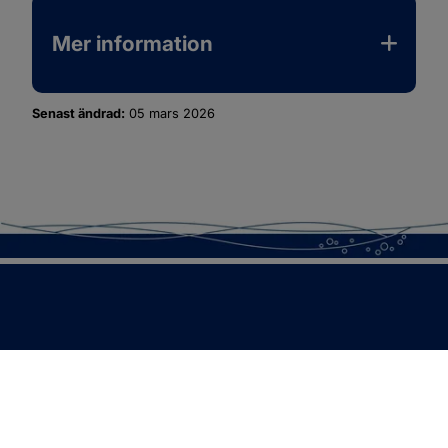
Mer information
Senast ändrad:
05 mars 2026
SOTENÄS KOMMUN
Besöksadress
Parkgatan 46
456 80 Kungshamn