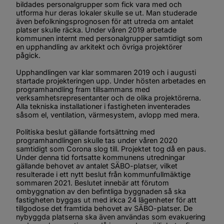
bildades personalgrupper som fick vara med och 
utforma hur deras lokaler skulle se ut. Man studerade 
även befolkningsprognosen för att utreda om antalet 
platser skulle räcka. Under våren 2019 arbetade 
kommunen internt med personalgrupper samtidigt som 
en upphandling av arkitekt och övriga projektörer 
pågick.
Upphandlingen var klar sommaren 2019 och i augusti 
startade projekteringen upp. Under hösten arbetades en 
programhandling fram tillsammans med 
verksamhetsrepresentanter och de olika projektörerna. 
Alla tekniska installationer i fastigheten inventerades 
såsom el, ventilation, värmesystem, avlopp med mera.
Politiska beslut gällande fortsättning med 
programhandlingen skulle tas under våren 2020 
samtidigt som Corona slog till. Projektet tog då en paus. 
Under denna tid fortsatte kommunens utredningar 
gällande behovet av antalet SÄBO-platser, vilket 
resulterade i ett nytt beslut från kommunfullmäktige 
sommaren 2021. Beslutet innebär att förutom 
ombyggnation av den befintliga byggnaden så ska 
fastigheten byggas ut med irkca 24 lägenheter för att 
tillgodose det framtida behovet av SÄBO-platser. De 
nybyggda platserna ska även användas som evakuering 