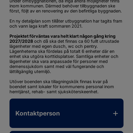
under ombyggnationen, då inga andra möjligheter finns 
inom kommunen. Därmed behöver tillbyggnaden ske 
först, följt av en renovering av den befintliga byggnaden.
En ny detaljplan som tillåter utbyggnation har tagits fram 
och vann laga kraft sommaren 2021.
Projektet förväntas vara helt klart någon gång kring 
2027/2028
 och då ska det finnas ca 60 fullt utrustade 
lägenheter med egen dusch, wc och pentry. 
Lägenheterna ska fördelas på totalt 6 enheter där en 
enhet ska utgöra korttidsplatser. Samtliga enheter och 
lägenheter ska vara anpassade för personer med 
demenssjukdom samt med väl fungerande och 
lättillgänglig utemiljö.
Utöver boenden ska tillagningskök finnas kvar på 
boendet samt lokaler för kommunens personal inom 
hemtjänst, rehab- samt sjuksköterskeenhet.
Kontaktperson