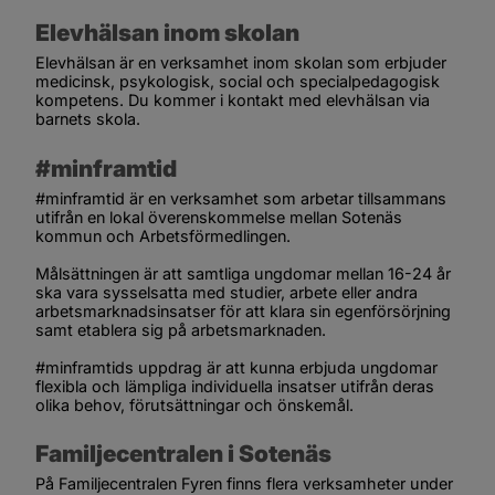
Elevhälsan inom skolan
Elevhälsan är en verksamhet inom skolan som erbjuder 
medicinsk, psykologisk, social och specialpedagogisk 
kompetens. Du kommer i kontakt med elevhälsan via 
barnets skola.
#minframtid
#minframtid är en verksamhet som arbetar tillsammans 
utifrån en lokal överenskom­melse mellan Sotenäs 
kommun och Arbetsförmedlingen.
Målsättningen är att samtliga ung­domar mellan 16-24 år
ska vara sysselsatta med studier, arbete el­ler andra 
arbetsmarknadsinsatser för att klara sin egenförsörjning 
samt etablera sig på arbetsmarknaden.
#minframtids uppdrag är att kunna erbjuda ungdomar 
flexibla och lämpliga individuella insatser utifrån deras 
olika behov, förutsättningar och önskemål.
Familjecentralen i Sotenäs
På Familjecentralen Fyren finns flera verksamheter under 