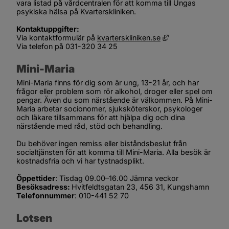
vara listad på vårdcentralen för att komma till Ungas 
psykiska hälsa på Kvarterskliniken.
Kontaktuppgifter:
Länk till annan we
Via kontaktformulär på 
kvarterskliniken.se
Via telefon på 031-320 34 25
Mini-Maria
Mini-Maria finns för dig som är ung, 13-21 år, och har 
frågor eller problem som rör alkohol, droger eller spel om 
pengar. Även du som närstående är välkommen. På Mini-
Maria arbetar socionomer, sjuksköterskor, psykologer 
och läkare tillsammans för att hjälpa dig och dina 
närstående med råd, stöd och behandling.
Du behöver ingen remiss eller biståndsbeslut från 
socialtjänsten för att komma till Mini-Maria. Alla besök är 
kostnadsfria och vi har tystnadsplikt.
Öppettider
: Tisdag 09.00–16.00 
Jämna veckor
Besöksadress: 
Hvitfeldtsgatan 23, 456 31, Kungshamn
Telefonnummer
: 010-441 52 70
Lotsen