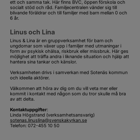
ett och samma tak. Här finns BVC, öppen förskola och 
socialt stöd och råd. Familjecentralen vänder sig till 
blivande föräldrar och till familjer med barn mellan 0 och 
6 år.
Linus och Lina
Linus & Lina är en gruppverksamhet för barn och 
ungdomar som växer upp i familjer med utmaningar i 
form av psykisk ohälsa, riskbruk eller missbruk. Här ges 
möjlighet att träffa andra i liknande situation och hjälp att 
hantera sina tankar och känslor.
Verksamheten drivs i samverkan med Sotenäs kommun 
och ideella aktörer.
Välkommen att höra av dig om du vill veta mer eller 
kommit i kontakt med någon som du tror skulle må bra 
av att delta.
Kontaktuppgifter
:
Linda Högstrand (verksamhetsansvarig)
sotenas.linuslina@svenskakyrkan.se
Telefon: 072-455 10 50